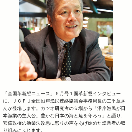
「全国革新懇ニュース」６月号１面革新懇インタビュー
に、ＪＣＦＵ全国沿岸漁民連絡協議会事務局長の二平章さ
んが登場します。カツオ研究者の立場から「沿岸漁民が日
本漁業の主人公。豊かな日本の海と魚を守ろう」と語り、
安倍政権の漁業法改悪に怒りの声をあげ始めた漁業者の取
り組みにふれます。