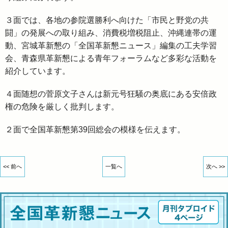
３面では、各地の参院選勝利へ向けた「市民と野党の共
闘」の発展への取り組み、消費税増税阻止、沖縄連帯の運
動、宮城革新懇の「全国革新懇ニュース」編集の工夫学習
会、青森県革新懇による青年フォーラムなど多彩な活動を
紹介しています。
４面随想の菅原文子さんは新元号狂騒の奥底にある安倍政
権の危険を厳しく批判します。
２面で全国革新懇第39回総会の模様を伝えます。
<< 前へ
一覧へ
次へ >>