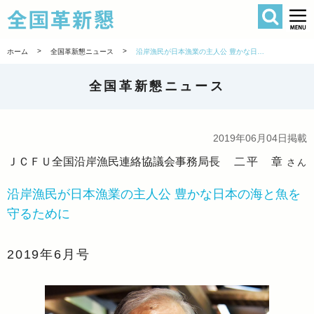
検索
全国革新懇 
>
>
ホーム
全国革新懇ニュース
沿岸漁民が日本漁業の主人公 豊かな日本の海と魚を守るために
全国革新懇ニュース
2019年06月04日掲載
ＪＣＦＵ全国沿岸漁民連絡協議会事務局長
二平 章
さん
沿岸漁民が日本漁業の主人公 豊かな日本の海と魚を
守るために
2019年6月号