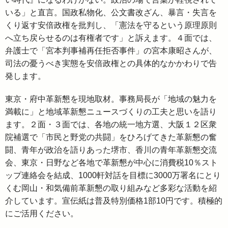
いる」と直言。国政私物化、公文書改ざん、暴言・失言を
くり返す安倍政権を批判し、「憲法を守るという原理原則
へ立ち戻らせるのは有権者です」と訴えます。４面では、
弁護士で「宮本判事補再任拒否事件」の宮本康昭さんが、
司法の憂うべき実態を安倍政権との具体的なかかわりで告
発します。
東京・府中革新懇を現地取材。事務局長が「地域の魅力を
満載に」と地域革新懇ニュースづくりの工夫と思いを語り
ます。２面・３面では、各地の統一地方選、大阪１２区衆
院補選で「市民と野党の共闘」をひろげてきた革新懇の奮
闘、青年が政治を語りあった堺市、香川の青年革新懇交流
会、東京・日野など各地で革新懇が中心に消費税10％スト
ップ連絡会を結成、1000軒対話を目標に3000万署名にとり
くむ岡山・和気備前革新懇の取り組みなど多彩な活動を紹
介しています。宣伝紙は普及特別価格1部10円です。積極的
にご活用ください。