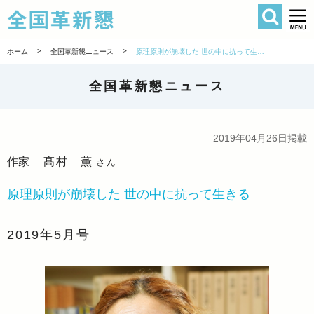
検索
全国革新懇 
>
>
ホーム
全国革新懇ニュース
原理原則が崩壊した 世の中に抗って生きる
全国革新懇ニュース
2019年04月26日掲載
作家
髙村 薫
さん
原理原則が崩壊した 世の中に抗って生きる
2019年5月号