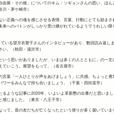
自由展・その後」についてのキム・ソギョンさんの思い、ほん
奈川・茅ケ崎市）
ない正義への魂を感じさせる表情、言葉、行動にとても励まさ
未来へのバトンがしっかり受け継がれているようでうれしい限
している望月衣塑子さんのインタビューがあり、数回読み返し
さい。（秋田・湯沢市）
という思いがありましたが、いまは多くの人とともに」の一文
えていこう。展望をもって。（名古屋市）
の言葉「一人ひとりが声をあげましょう」に共感。ちょっと勇
パワーをみんなで持ち合いましょう。（千葉・四街道市）
るような記事に2020年、いよいよ革新懇の出番だと思いまし
と感じました。（東京・八王子市）
なって、昔の友だちが亡くなったという便りが多く届いていま