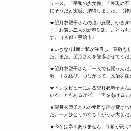
ュース。「平和の少女像」「表現の不
にそうだと実感、納得しました。（神
★望月衣塑子さんの強い意思、ゆるぎ
す。お若い二人の新春対談。ことらも
す。（京都・宇治市）
★いきなり1面に私が注目し、尊敬も
た。また、望月さんを登場させてくだ
★望月衣塑子さん「一人でも闘うんだ
激。手を結び、つながって、政治を変
★インタビューにある望月衣塑子さん
いることもあるけど、「声をあげる」
★望月衣塑子さんの元気な声が響きわた
た。一人ひとりの立ち上がりが大切だ
★今冬は寒くありません。年齢が高く