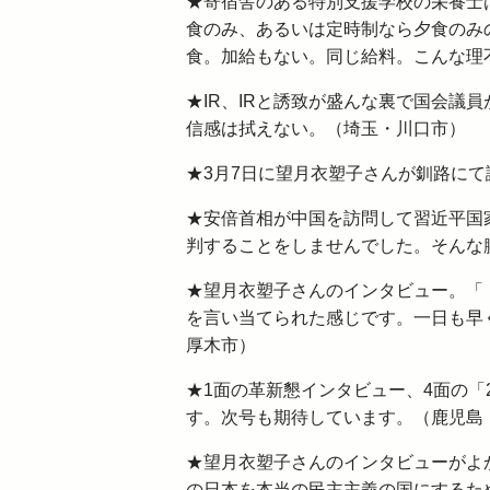
★寄宿舎のある特別支援学校の栄養士
食のみ、あるいは定時制なら夕食のみ
食。加給もない。同じ給料。こんな理
★IR、IRと誘致が盛んな裏で国会議
信感は拭えない。（埼玉・川口市）
★3月7日に望月衣塑子さんが釧路に
★安倍首相が中国を訪問して習近平国
判することをしませんでした。そんな
★望月衣塑子さんのインタビュー。「
を言い当てられた感じです。一日も早
厚木市）
★1面の革新懇インタビュー、4面の「
す。次号も期待しています。（鹿児島
★望月衣塑子さんのインタビューがよ
の日本を本当の民主主義の国にするた