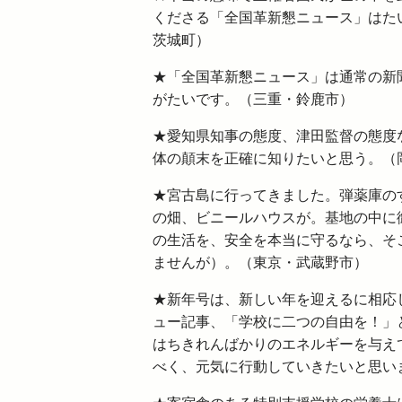
くださる「全国革新懇ニュース」はた
茨城町）
★「全国革新懇ニュース」は通常の新
がたいです。（三重・鈴鹿市）
★愛知県知事の態度、津田監督の態度
体の顛末を正確に知りたいと思う。（
★宮古島に行ってきました。弾薬庫の
の畑、ビニールハウスが。基地の中に
の生活を、安全を本当に守るなら、そ
ませんが）。（東京・武蔵野市）
★新年号は、新しい年を迎えるに相応
ュー記事、「学校に二つの自由を！」
はちきれんばかりのエネルギーを与え
べく、元気に行動していきたいと思い