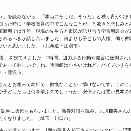
う」を読みながら、「本当にそうだ、そうだ」と独り言が出ま
知った時に「学校教育の中でこんなことが」と驚きと悲しみと
革新懇では昨年、現場の先生方と市民が語り合う学習懇談会が
られるべきか話し合いました。何よりも子どもの人権、働く教
たいと思いました。（北海道・江別市）
記者」を観てきました。2時間、迫力ある行動や発言に圧倒され
であって欲しいですね。映画館は小さいけれど、パイプいすを
川・藤沢市）
なんとお粗末で幼稚で、傲慢なことか！情けないです。このこ
や子どもたちは何を学ぶのでしょうか。安倍さんは悪い見本の
ー記事に勇気をもらいました。新春対談を読み、丸川楠美さん
たくなりました。（埼玉・川口市）
持って読んでいます。1面の望月衣塑子さんのインタビュー記