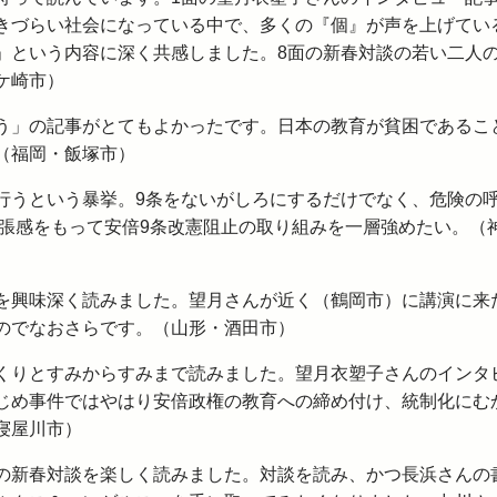
きづらい社会になっている中で、多くの『個』が声を上げてい
」という内容に深く共感しました。8面の新春対談の若い二人
ケ崎市）
う」の記事がとてもよかったです。日本の教育が貧困であるこ
（福岡・飯塚市）
行うという暴挙。9条をないがしろにするだけでなく、危険の
緊張感をもって安倍9条改憲阻止の取り組みを一層強めたい。（
を興味深く読みました。望月さんが近く（鶴岡市）に講演に来
のでなおさらです。（山形・酒田市）
くりとすみからすみまで読みました。望月衣塑子さんのインタ
じめ事件ではやはり安倍政権の教育への締め付け、統制化にむ
寝屋川市）
の新春対談を楽しく読みました。対談を読み、かつ長浜さんの