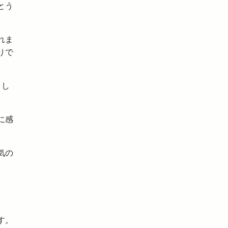
とう
れま
りで
まし
に感
気の
す。