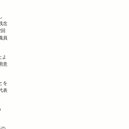
し
残念
2回
職員
たよ
用意
とを
代表
の
事の