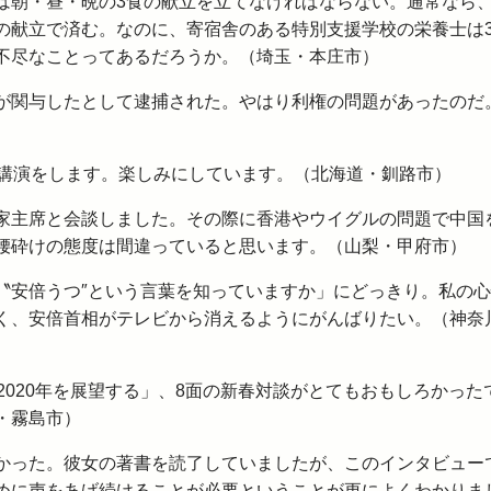
は朝・昼・晩の3食の献立を立てなければならない。通常なら
の献立で済む。なのに、寄宿舎のある特別支援学校の栄養士は
不尽なことってあるだろうか。（埼玉・本庄市）
員が関与したとして逮捕された。やはり利権の問題があったのだ
て講演をします。楽しみにしています。（北海道・釧路市）
家主席と会談しました。その際に香港やウイグルの問題で中国
腰砕けの態度は間違っていると思います。（山梨・甲府市）
〝安倍うつ″という言葉を知っていますか」にどっきり。私の
く、安倍首相がテレビから消えるようにがんばりたい。（神奈
2020年を展望する」、8面の新春対談がとてもおもしろかった
・霧島市）
かった。彼女の著書を読了していましたが、このインタビュー
めに声をあげ続けることが必要ということが更によくわかりま