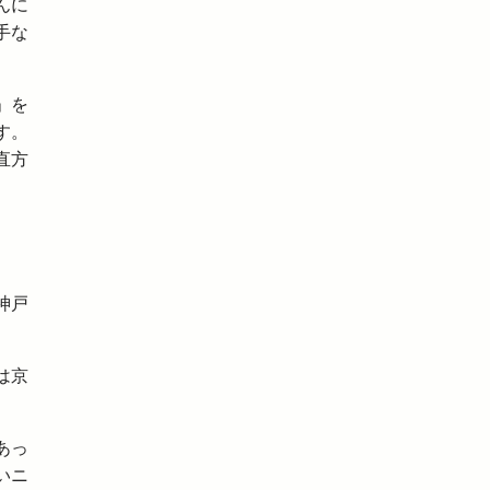
んに
手な
」を
す。
直方
。
神戸
は京
あっ
いニ