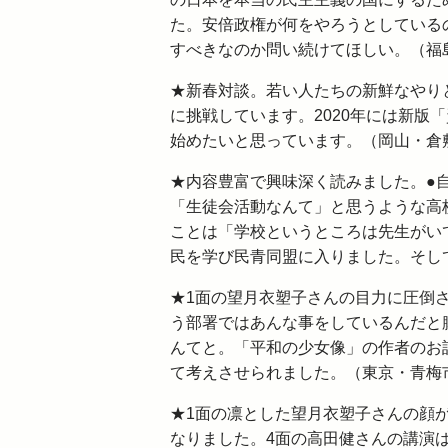
た。安倍政権が何をやろうとしている
すべきなのか問い続けてほしい。（福
★新春対談。若い人たちの新鮮なやり
に挑戦しています。2020年には新版
始めたいと思っています。（岡山・倉
★内容豊富で興味深く読みました。●
「生徒会活動なんて」と思うような高
ことは「学校というところは先生がい
民を学び民青同盟に入りました。そし
★1面の望月衣塑子さんの目力に圧倒
う部署ではあんな事をしているんだと
んてと。「平和の少女像」の作者のお
て考えさせられました。（東京・青梅
★1面の凛とした望月衣塑子さんの顔
なりました。4面の高田健さんの講演は