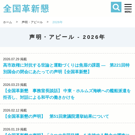
検索
全国革新懇 
>
>
ホーム
声明・アピール
2026年
声明・アピール -
2026年
2026.07.29
掲載
高市政権に対抗する世論と運動づくりは焦眉の課題 ― 第221回特
別国会の閉会にあたっての声明【全国革新懇】
2026.03.23
掲載
【全国革新懇 事務室長談話】 中東・ホルムズ海峡への艦船派遣を
拒否し、対話による和平の働きかけを
2026.02.12
掲載
【全国革新懇の声明】 第51回衆議院選挙結果について
2026.01.19
掲載