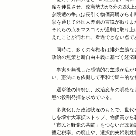
席を伸長させ、改憲勢力が3分の2以
参院選の争点は長引く物価高騰から市
挙を通じて外国人差別の言説が振りま
それらの点をマスコミが過剰に取り上
えたことが伺われ、看過できない点で
同時に、多くの有権者は排外主義など
政治の無策と新自由主義に基づく経済
事実を無視した感情的な主張が広が
い、憲法にも依拠して平和で民主的な
選挙後の情勢は、政治変革の明確な目
懇の役割発揮を求めている。
多党化した政治状況のもとで、世代や
しを壊す大軍拡ストップ、物価高から
「市民と野党の共闘」をつないだ政策
暫定税率」の廃止や、選択的夫婦別姓