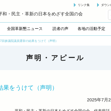
リンク集
ダウン
革新懇 - 「国民が主人公」の日本をめざして -
平和・民主・革新の日本をめざす全国の会
全国革新懇ニュース
読者の声
各地の活動予定
27回参議院議員選挙の結果をうけて（声明）
声明・アピール
の結果をうけて（声明）
2025年7月
平和・民主・革新の日本をめざす全国の会 代表世話