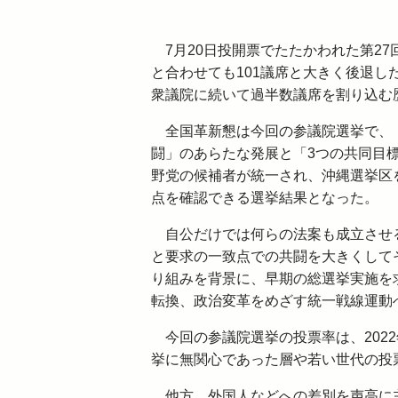
7月20日投開票でたたかわれた第27
と合わせても101議席と大きく後退し
衆議院に続いて過半数議席を割り込む
全国革新懇は今回の参議院選挙で、
闘」のあらたな発展と「3つの共同目標
野党の候補者が統一され、沖縄選挙区
点を確認できる選挙結果となった。
自公だけでは何らの法案も成立させる
と要求の一致点での共闘を大きくして
り組みを背景に、早期の総選挙実施を
転換、政治変革をめざす統一戦線運動
今回の参議院選挙の投票率は、2022
挙に無関心であった層や若い世代の投
他方、外国人などへの差別を声高に主