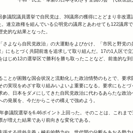
回参議院議員選挙で自民党は、39議席の獲得にとどまり非改選
た。連立政権を組んでいる公明党の議席とあわせても122議席
歴史的な結果となった。
「さよなら自民党政治」の大運動をよびかけ、「市民と野党の
」にもとづく共闘前進を追求して取り組んだ。17の1人区で立
をはじめ12の選挙区で勝利を勝ち取ったことなど、前進的な到
ことが困難な国会状況と流動化した政治情勢のもとで、要求
その実現をめざす取り組みいよいよ重要になる。要求にもとづ
求め、日本をダメにしてきた自民党政治に代わるあらたな政治
への発展を、今だからこその構えで強めよう。
年参議院選挙を6.46ポイント上回った。そのことは、これまで
票が増えた結果であり前向きな変化である。
張する排外主義・極右的勢力や、世代間の分断をあおる勢力