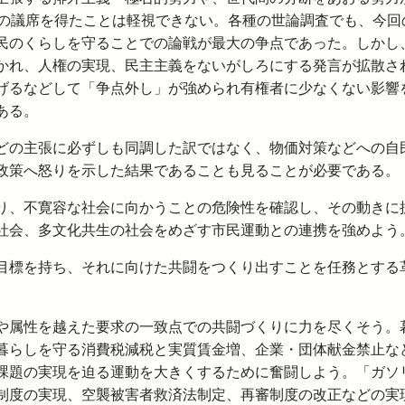
上の議席を得たことは軽視できない。各種の世論調査でも、今回
民のくらしを守ることでの論戦が最大の争点であった。しかし
かれ、人権の実現、民主主義をないがしろにする発言が拡散さ
げるなどして「争点外し」が強められ有権者に少なくない影響
ある。
の主張に必ずしも同調した訳ではなく、物価対策などへの自
政策へ怒りを示した結果であることも見ることが必要である。
り、不寛容な社会に向かうことの危険性を確認し、その動きに
社会、多文化共生の社会をめざす市民運動との連携を強めよう
標を持ち、それに向けた共闘をつくり出すことを任務とする
属性を越えた要求の一致点での共闘づくりに力を尽くそう。
暮らしを守る消費税減税と実質賃金増、企業・団体献金禁止な
課題の実現を迫る運動を大きくするために奮闘しよう。「ガソ
制度の実現、空襲被害者救済法制定、再審制度の改正などの実