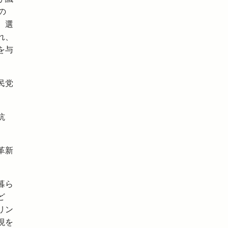
の
、選
れ、
を与
民党
抗
。
革新
暮ら
ど
リン
現を