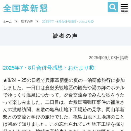
検索
全国革新懇 
>
>
ホーム
読者の声
2025年7・8月合併号感想・おたより⑩
読者の声
2025年09月03日掲載
2025年7・8月合併号感想・おたより⑩
★8/24－25の日程で兵庫革新懇の夏の一泊研修旅行に参加
しました。一日目は倉敷美観地区の観光や湯の郷のホテル
でゆっくり温泉につかって、夕食交流会でみんな歌をうた
って楽しみました。二日目は、倉敷民商弾圧事件の禰屋さ
んの激励訪問、倉敷の亀島山地下工場跡の見学、岡山革新
懇との交流と学びの旅行でした。亀島山地下工場跡のこと
は初めて知りました。この忘れられていた地下工場を掘り