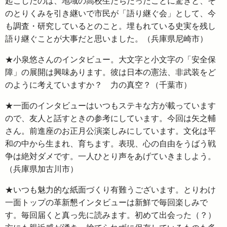
起こしたのは、地域の高校生たちだったことに驚きと、そ
のとりくみを引き継いで市民が「語り継ぐ会」として、今
も調査・研究しているとのこと。埋もれている史実を残し
語り継ぐことが大事だと思いました。（兵庫県尼崎市）
★小泉悠さんのインタビュー。大文字と小文字の「安全保
障」の展開は興味あります。彼は日本の憲法、非武装をど
のように考えていますか？ 力の真空？（千葉市）
★一面のインタビューはいつもステキな方が載っています
ので、友人と話すときの参考にしています。今回は矢之輔
さん。前進座のお正月公演楽しみにしています。文化は平
和の中から生まれ、育ちます。表現、心の自由をうばう戦
争は絶対ダメです。一人ひとり声をあげていきましよう。
（兵庫県加古川市）
★いつも魅力的な紙面づくり有難うございます。とりわけ
一面トップの革新懇インタビューは新鮮で毎回楽しみで
す。毎回届くと真っ先に読みます。初めて出会った（？）