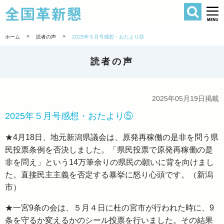
検索
全国革新懇 
>
>
ホーム
読者の声
2025年５月号感想・おたより⑤
読者の声
2025年05月19日掲載
2025年５月号感想・おたより⑤
★4月18日、地元新潟県議会は、原発再稼働の是非を問う県
民投票条例を否決しました。「県民投票で原発再稼働の是
非を問え」という14万筆余りの県民の願いに背を向けまし
た。直接民主主義を否定する暴挙に怒り心頭です。（新潟
市）
★一宮9条の会は、５月４日に杜の宮市が行われた時に、9
条を守るか変えるかのシール投票を行いました。その結果