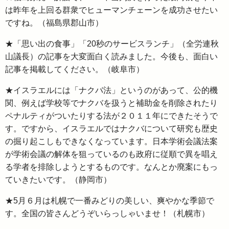
は昨年を上回る群衆でヒューマンチェーンを成功させたい
ですね。（福島県郡山市）
★「思い出の食事」「20秒のサービスランチ」（全労連秋
山議長）の記事を大変面白く読みました。今後も、面白い
記事を掲載してください。（岐阜市）
★イスラエルには「ナクバ法」というのがあって、公的機
関、例えば学校等でナクバを扱うと補助金を削除されたり
ペナルティがついたりする法が２０１１年にできたそうで
す。ですから、イスラエルではナクバについて研究も歴史
の掘り起こしもできなくなっています。日本学術会議法案
が学術会議の解体を狙っているのも政府に従順で異を唱え
る学者を排除しようとするものです。なんとか廃案にもっ
ていきたいです。（静岡市）
★5月６月は札幌で一番みどりの美しい、爽やかな季節で
す。全国の皆さんどうぞいらっしゃいませ！（札幌市）