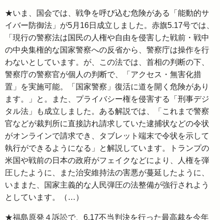
★いま、国会では、戦争を呼び込む危険がある「能動的サ
イバー防御法」が5月16日成立しました。赤旗5.17号では、
「現行の警察法は国民の人権や自由を侵害した戦前・戦中
の中央集権的な国家警察への反省から、警察庁は操作を行
わないとしています。が、この法では、首相の判断の下、
警察庁の警察官が個人の判断で、「アクセス・無害化措
置」を実施可能。「国家警察」復活に道を開く危険があり
ます。」と。また、プライバシー権を侵害する「刑事デジ
タル法」も成立しました。ある解説では、「これまで警察
官などが裁判所に直接訪れ請求していた逮捕状などの令状
がオンラインで請求でき、タブレット端末で令状を示して
執行ができるようになる」と解説しています。トランプの
米国や戦前の日本の政府がフェイクなどにより、人権を弾
圧したように、また治安維持法の害悪が蔓延したように、
いままた、国家主義的な人民弾圧の法整備が強行されよう
としています。（…）
★福島原発４訴訟で、6.17不当判決を行った最高裁を今年