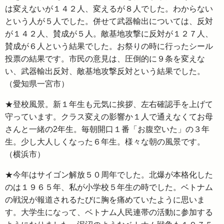
は変えないが１４２人、変えるが８人でした。わからない
という人が５人でした。併せて武器輸出については、反対
が１４２人、賛成が５人。敵基地攻撃に反対が１２７人、
賛成が６人という結果でした。お祭りの時に行ったシール
投票の結果です。市民の意見は、圧倒的に９条を変えな
い、武器輸出反対、敵基地攻撃反対という結果でした。
（愛知県一宮市）
★登校風景。新１年生も元気に挨拶、左右確認手を上げて
守っています。クラス変えの影響か１人で通えなくてお母
さんと一緒の2年生。毎朝開口１番「お腹空いた」の３年
生。少し大人しくなった６年生。様々な朝の風景です。
（横浜市）
★今年はサイゴン解放５０周年でした。北爆が本格化した
のは１９６５年、私が小学校５年生の時でした。ベトナム
の戦況が報道されるたびに胸を痛めていたように思いま
す。大学生になって、ベトナム人民連帯の活動に参加する