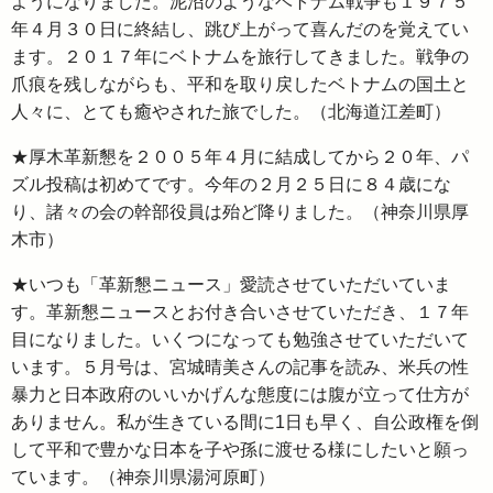
ようになりました。泥沼のようなベトナム戦争も１９７５
年４月３０日に終結し、跳び上がって喜んだのを覚えてい
ます。２０１７年にベトナムを旅行してきました。戦争の
爪痕を残しながらも、平和を取り戻したベトナムの国土と
人々に、とても癒やされた旅でした。（北海道江差町）
★厚木革新懇を２００５年４月に結成してから２０年、パ
ズル投稿は初めてです。今年の２月２５日に８４歳にな
り、諸々の会の幹部役員は殆ど降りました。（神奈川県厚
木市）
★いつも「革新懇ニュース」愛読させていただいていま
す。革新懇ニュースとお付き合いさせていただき、１７年
目になりました。いくつになっても勉強させていただいて
います。５月号は、宮城晴美さんの記事を読み、米兵の性
暴力と日本政府のいいかげんな態度には腹が立って仕方が
ありません。私が生きている間に1日も早く、自公政権を倒
して平和で豊かな日本を子や孫に渡せる様にしたいと願っ
ています。（神奈川県湯河原町）