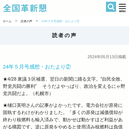
検索
全国革新懇 
>
>
ホーム
読者の声
24年５月号感想・おたより②
読者の声
2024年05月13日掲載
24年５月号感想・おたより②
★4/28 衆議３区補選、翌日の新聞に踊る文字。”自民全敗、
野党共闘の勝利” そうだよやっぱり、政治を変えるにゃ野
党共闘だよ。（札幌市）
★樋口英明さんの記事がよかったです。電力会社が原発に
固執するわけがわかりました。「多くの原発は減価償却が
終わり核燃料も輸入済みで、動かせば動かすほど利益があ
がる構図です。逆に原発をやめると使用済み核燃料は負債