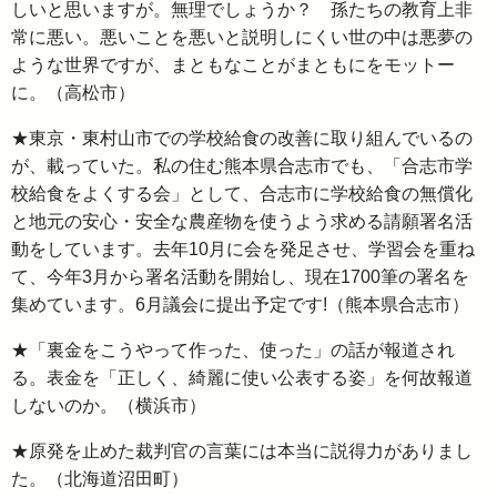
しいと思いますが。無理でしょうか？ 孫たちの教育上非
常に悪い。悪いことを悪いと説明しにくい世の中は悪夢の
ような世界ですが、まともなことがまともにをモットー
に。（高松市）
★東京・東村山市での学校給食の改善に取り組んでいるの
が、載っていた。私の住む熊本県合志市でも、「合志市学
校給食をよくする会」として、合志市に学校給食の無償化
と地元の安心・安全な農産物を使うよう求める請願署名活
動をしています。去年10月に会を発足させ、学習会を重ね
て、今年3月から署名活動を開始し、現在1700筆の署名を
集めています。6月議会に提出予定です!（熊本県合志市）
★「裏金をこうやって作った、使った」の話が報道され
る。表金を「正しく、綺麗に使い公表する姿」を何故報道
しないのか。（横浜市）
★原発を止めた裁判官の言葉には本当に説得力がありまし
た。（北海道沼田町）