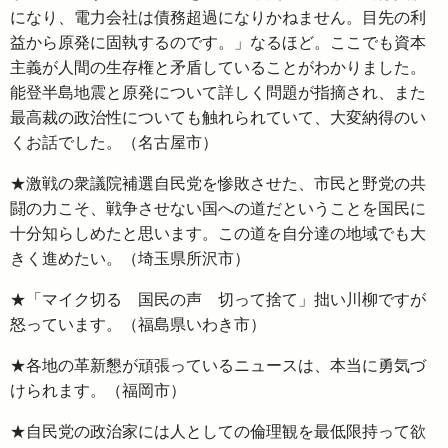
になり、電力会社は債務超過になりかねません。目先の利
益から原発に固執するのです。」なるほど。ここでも資本
主義が人間の生存権と矛盾していることがわかりました。
能登半島地震と原発について詳しく問題が指摘され、また
最高裁の政治性についても触れられていて、大変納得のい
くお話でした。（名古屋市）
★激戦の衆議院補選自民党を惨敗させた、市民と野党の共
闘の力こそ、戦争させない国への道だということを国民に
十分知らしめたと思います。この道を自分達の地域でも大
きく進めたい。（埼玉県所沢市）
★「マイク切る 国民の声 切って捨て」拙い川柳ですが
怒っています。（福島県いわき市）
★各地の革新懇が頑張っているニュースは、本当に勇気づ
けられます。（福岡市）
★自民党の政治家には人としての倫理観を最低限持って欲