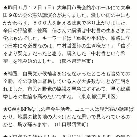
★昨日５月１２日（日）大牟田市民会館小ホールにて大牟
田９条の会の憲法講演会がありました。激しい雨の中にも
かかわらず、５００人を超える聴衆で盛り上がりました。
辛口の評論家：佐高 信さんの講演は中村哲の生きざまに
学ぶものでした。キーワードは「軍拡か平和か。岐路に立
つ日本に今必要なのは、中村哲医師の生き様だ！」「信ず
るより疑え」だったと思う。購入した「中村哲という希
望」を読み始めました。（熊本県荒尾市）
★補選、自民党が候補者を出せなかったところも含めての
全勝。今の政治に辟易している人が大多数なことが証明さ
れました。市民と野党の協議を早急にすすめて、早く総選
挙しろの世論を高めたいですね。（東京都江戸川区）
★GWも関係なしの年金生活者。ニュースは観光客の話題ば
かり。地震の被災地の人々はどんな思いで見られているの
かと、胸が痛みます。（山口県阿武町）
★ビワ包みを始めました。６月には収穫できます。今年の