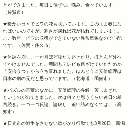
とができました。毎日１個ずつ、噛み、食べています。
（佐賀市）
★暖かい日々でビワの花も咲いています。このまま春にな
ればいいのですが、寒さが戻れば花が枯れてしまいます。
ここ数年、ビワの収穫ができていない異常気象なので心配
です。（佐賀・多久市）
★体調を崩し、一か月ほど寝たり起きたり、ほとんど外へ
でかけませんでした。新聞もテレビも遠ざけていたためか
「安倍うつ」から立ち直れました。ほんとうに安倍総理は
日本の病の元だと思っています。（北海道・函館市）
★パズルの言葉のなかに「安倍総理の弁解→苦しまぎれ」
というのが出てきました。次は何？と思うくらい連日の暴
言続き。一つ一つ反論、論破し、追い詰めなくては。（高
知市）
★日光市の戦争をさせない総がかり行動でも3月20日、新潟