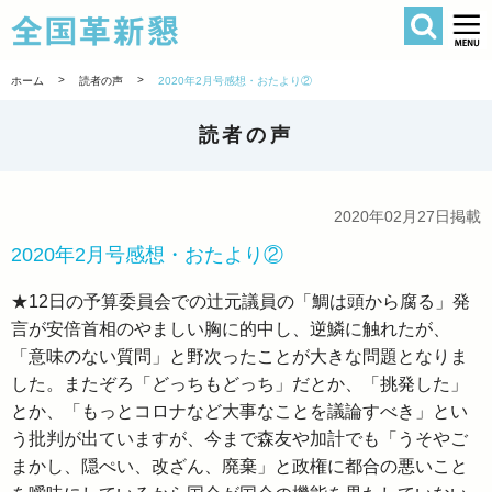
検索
全国革新懇 
>
>
ホーム
読者の声
2020年2月号感想・おたより②
読者の声
2020年02月27日掲載
2020年2月号感想・おたより②
★12日の予算委員会での辻元議員の「鯛は頭から腐る」発
言が安倍首相のやましい胸に的中し、逆鱗に触れたが、
「意味のない質問」と野次ったことが大きな問題となりま
した。またぞろ「どっちもどっち」だとか、「挑発した」
とか、「もっとコロナなど大事なことを議論すべき」とい
う批判が出ていますが、今まで森友や加計でも「うそやご
まかし、隠ぺい、改ざん、廃棄」と政権に都合の悪いこと