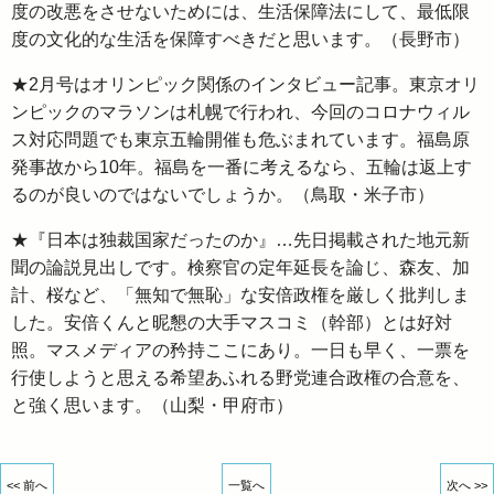
度の改悪をさせないためには、生活保障法にして、最低限
度の文化的な生活を保障すべきだと思います。（長野市）
★2月号はオリンピック関係のインタビュー記事。東京オリ
ンピックのマラソンは札幌で行われ、今回のコロナウィル
ス対応問題でも東京五輪開催も危ぶまれています。福島原
発事故から10年。福島を一番に考えるなら、五輪は返上す
るのが良いのではないでしょうか。（鳥取・米子市）
★『日本は独裁国家だったのか』…先日掲載された地元新
聞の論説見出しです。検察官の定年延長を論じ、森友、加
計、桜など、「無知で無恥」な安倍政権を厳しく批判しま
した。安倍くんと昵懇の大手マスコミ（幹部）とは好対
照。マスメディアの矜持ここにあり。一日も早く、一票を
行使しようと思える希望あふれる野党連合政権の合意を、
と強く思います。（山梨・甲府市）
<< 前へ
一覧へ
次へ >>