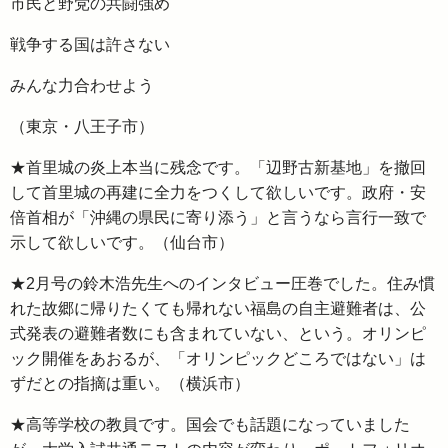
市民と野党の共闘強め
戦争する国は許さない
みんな力合わせよう
（東京・八王子市）
★首里城の炎上本当に残念です。「辺野古新基地」を撤回
して首里城の再建に全力をつくして欲しいです。政府・安
倍首相が「沖縄の県民に寄り添う」と言うなら言行一致で
示して欲しいです。（仙台市）
★2月号の鈴木浩先生へのインタビュー圧巻でした。住み慣
れた故郷に帰りたくても帰れない福島の自主避難者は、公
式発表の避難者数にも含まれていない、という。オリンピ
ック開催をあおるが、「オリンピックどころではない」は
ずだとの指摘は重い。（横浜市）
★高等学校の教員です。国会でも話題になっていました