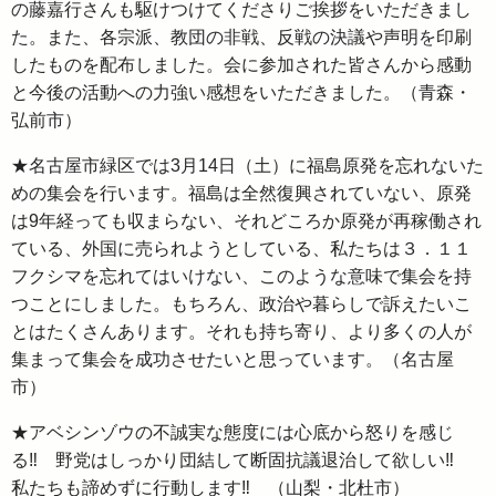
の藤嘉行さんも駆けつけてくださりご挨拶をいただきまし
た。また、各宗派、教団の非戦、反戦の決議や声明を印刷
したものを配布しました。会に参加された皆さんから感動
と今後の活動への力強い感想をいただきました。（青森・
弘前市）
★名古屋市緑区では3月14日（土）に福島原発を忘れないた
めの集会を行います。福島は全然復興されていない、原発
は9年経っても収まらない、それどころか原発が再稼働され
ている、外国に売られようとしている、私たちは３．１１
フクシマを忘れてはいけない、このような意味で集会を持
つことにしました。もちろん、政治や暮らしで訴えたいこ
とはたくさんあります。それも持ち寄り、より多くの人が
集まって集会を成功させたいと思っています。（名古屋
市）
★アベシンゾウの不誠実な態度には心底から怒りを感じ
る‼ 野党はしっかり団結して断固抗議退治して欲しい‼
私たちも諦めずに行動します‼ （山梨・北杜市）