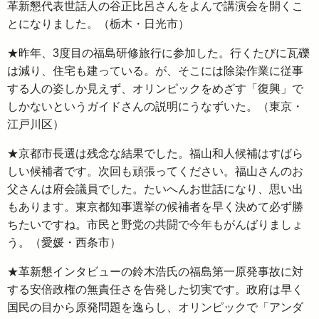
革新懇代表世話人の谷正比呂さんをよんで講演会を開くこ
とになりました。（栃木・日光市）
★昨年、3度目の福島研修旅行に参加した。行くたびに瓦礫
は減り、住宅も建っている。が、そこには除染作業に従事
する人の姿しか見えず、オリンピックをめざす「復興」で
しかないというガイドさんの説明にうなずいた。（東京・
江戸川区）
★京都市長選は残念な結果でした。福山和人候補はすばら
しい候補者です。次回も頑張ってください。福山さんのお
父さんは府会議員でした。たいへんお世話になり、思い出
もあります。東京都知事選挙の候補者を早く決めて必ず勝
ちたいですね。市民と野党の共闘で今年もがんばりましょ
う。（愛媛・西条市）
★革新懇インタビューの鈴木浩氏の福島第一原発事故に対
する安倍政権の無責任さを告発した切実です。政府は早く
国民の目から原発問題を逸らし、オリンピックで「アンダ