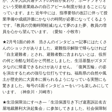
が、大学入試共通テストの内容が変わり、ポートフォリオ
という受験産業絡みの自己アピール制度が始まることにな
っています。また 近年中には、指導要領の改訂に伴って授
業準備や成績評価にかなりの時間が必要になってくるよう
です。｢教員の労働時間軽減｣なんて夢のまた夢、教員の増
員を心から望んでいます。（愛知・小牧市）
★2月号1面の鈴木 浩さんのインタビュー記事にはたくさ
んのショックがありました。避難指示解除で帰らなければ
「自主避難者」とされ、避難者数に含まれないとは、役所
の何と冷酷な対応かと愕然としました。生活基盤がズタズ
タなのに帰還できるわけがありません。「復興五輪」の姿
を演出するための強引な仕打ちですね。福島県の自然や風
土が歴史的に大資本に握られるようになっている実態にも
驚きました。毎号の1面インタビューをいつも楽しみにして
います。（神奈川・川崎市）
★生活保障法にすべき―「生活保護引き下げ違憲訴訟名古
屋地裁勝利大決起集会」に参加してきました。社会保障制