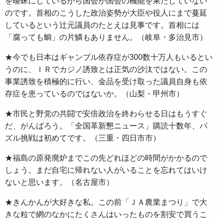
を曖昧にしているから国会が国会の機能を果たしていない
のです。首相のこうした政治姿勢が大臣や役人にまで蔓延
しているという辻元議員のたとえは見事です。首相には
「腐っても鯛」の片鱗もありません。（岐阜・多治見市）
★今でも日本はギャンブル依存症が300数十万人もいるとい
うのに、ＩＲでカジノ誘致とは正気の沙汰ではない。この
事業誘致を積極的に行い、金品を受け取った議員自身も依
存症を患っているのではないか。（山梨・甲州市）
★市民と野党の共闘で安倍政治を終わらせる日はもうすぐ
だ、がんばろう。「全国革新懇ニュース」購読十数年、パ
ズル挑戦は初めてです。（三重・四日市市）
★福島の原発廃炉までこの先どれほどの時間がかかるので
しょう。まだ自宅に帰れない人がいることを忘れてはいけ
ないと思います。（名古屋市）
★きんかんが大好きな私。この前「ＪＡ農業まつり」で大
きな粒で網のなかにたくさんはいったものを割安で買うこ