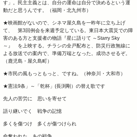
す」。民主主義とは、自分の運命は自分で決めるという運
動だと思うんです。（福岡・北九州市）
★映画館がないので、シネマ屋久島を一昨年に立ち上げ
て、 第3回例会を来週予定している。東日本大震災での障
害のある方と支援者の物語『星に語りて ～Starry Sky
～』 を上映する。チラシの全戸配布と、防災行政無線に
よる放送での案内で、準備万端となった。成功させるぞ。
（鹿児島・屋久島町）
★市民の風もっともっと、ですね。（神奈川・大和市）
★憲法9条」～「乾杯」(長渕剛）の替え歌です
先人の苦労に 思いを寄せて
語り継いでく 戦争の記憶
多くを傷つけ 多くが傷つけられ
命奪われた あの戦争