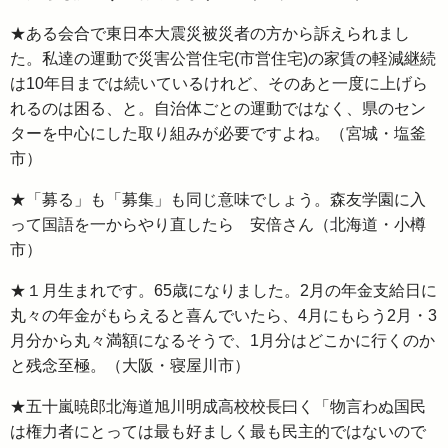
★ある会合で東日本大震災被災者の方から訴えられまし
た。私達の運動で災害公営住宅(市営住宅)の家賃の軽減継続
は10年目までは続いているけれど、そのあと一度に上げら
れるのは困る、と。自治体ごとの運動ではなく、県のセン
ターを中心にした取り組みが必要ですよね。（宮城・塩釜
市）
★「募る」も「募集」も同じ意味でしょう。森友学園に入
って国語を一からやり直したら 安倍さん（北海道・小樽
市）
★１月生まれです。65歳になりました。2月の年金支給日に
丸々の年金がもらえると喜んでいたら、4月にもらう2月・3
月分から丸々満額になるそうで、1月分はどこかに行くのか
と残念至極。（大阪・寝屋川市）
★五十嵐暁郎北海道旭川明成高校校長曰く「物言わぬ国民
は権力者にとっては最も好ましく最も民主的ではないので