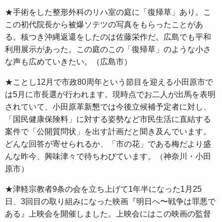
★手術をした整形外科のリハ室の庭に「復帰草」あり。こ
この初代院長から被爆ソテツの写真をもらったことがあ
る。核つき沖縄返還をしたのは佐藤栄作だ。広島でも平和
利用展示があった。この庭のこの「復帰草」のような小さ
な声も広めていきたい。（広島市）
★ことし12月で市政80周年という節目を迎える小田原市で
は5月に市長選が行われます。現時点でお二人が出馬を表明
されていて、小田原革新懇では今後立候補予定者に対し、
「国民健康保険料」に対する姿勢など市民生活に直結する
案件で「公開質問状」を出す計画だと聞き及んでいます。
どんな回答が寄せられるか、「市の花」である梅だより盛
んな昨今、興味津々で待ちわびています。（神奈川・小田
原市）
★津軽宗教者9条の会を立ち上げて1年半になった1月25
日、3回目の取り組みになった映画『明日へ〜戦争は罪悪で
ある』上映会を開催しました。上映会にはこの映画の監督