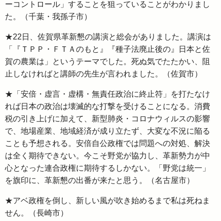
ーコントロール」することを狙っていることがわかりまし
た。（千葉・我孫子市）
★22日、佐賀県革新懇の講演と総会がありました。講演は
「『ＴＰＰ・ＦＴＡのもと』『種子法廃止後の』日本と佐
賀の農業は」というテーマでした。死ぬ気でたたかい、阻
止しなければと講師の先生が言われました。（佐賀市）
★「安倍・虚言・虚構・無責任政治に終止符」を打たなけ
れば日本の政治は壊滅的な打撃を受けることになる。消費
税の引き上げに加えて、新型肺炎・コロナウィルスの影響
で、地場産業、地域経済が成り立たず、大変な不況に陥る
ことも予想される。安倍自公政権では問題への対処、解決
は全く期待できない。今こそ野党が協力し、革新勢力が中
心となった連合政権に期待するしかない。「野党は統一」
を旗印に、革新懇の出番が来たと思う。（名古屋市）
★アベ政権を倒し、新しい風が吹き始めるまで私は死ねま
せん。（長崎市）