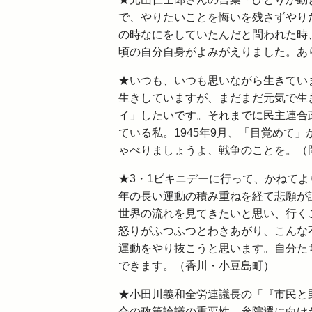
で、やりたいことを悔いを残さずやりた
の時なにをしていたんだと問われた時、
頃の自分自身がよみがえりました。あ
★いつも、いつも思いながら生きてい
生きしていますが、まだまだ元気で生
イ」したいです。それまでに民主連合
ている私。1945年9月、「目覚めて
ゃべりましょうよ、戦争のことを。（
★3・1ビキニデーに行って、かねてよ
年の長い運動の積み重ねを経て悲願が課
世界の流れを見てきたいと思い、行く
怒りがふつふつとわきあがり、こんな
運動をやり抜こうと思います。自分た
できます。（香川・小豆島町）
★小田川義和全労連議長の「『市民と
合の政策論議の重要性、参院選に向け