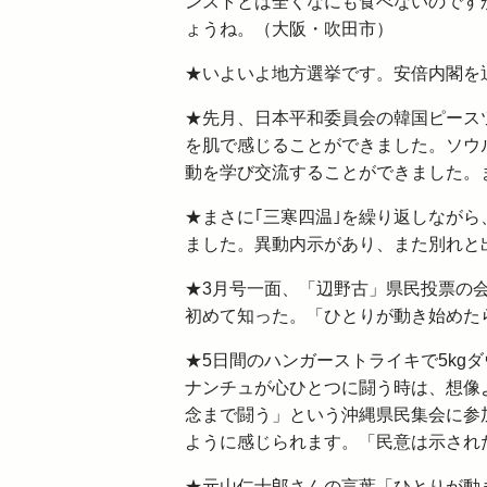
ンストとは全くなにも食べないのです
ょうね。（大阪・吹田市）
★いよいよ地方選挙です。安倍内閣を
★先月、日本平和委員会の韓国ピース
を肌で感じることができました。ソウ
動を学び交流することができました。
★まさに｢三寒四温｣を繰り返しながら、
ました。異動内示があり、また別れと
★3月号一面、「辺野古」県民投票の
初めて知った。「ひとりが動き始めた
★5日間のハンガーストライキで5kg
ナンチュが心ひとつに闘う時は、想像
念まで闘う」という沖縄県民集会に参加
ように感じられます。「民意は示され
★元山仁士郎さんの言葉「ひとりが動