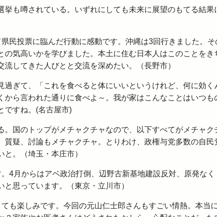
選挙も噂されている。いずれにしても未来に展望のもてる結果
て県民投票に臨んだ行動に感動です。沖縄は3回行きました。そ
との気高いかを学びました。本土に住む日本人はこのことをき
交流してきた人びとと交流を深めたい。（長野市）
見過ぎて、「これを食べると体にいいというけれど、何に効く
くから言われた通りに食べよ～。我が家はこんなことはいつも
ですね。(名古屋市)
る。国のトップがメチャクチャなので、以下すべてがメチャク
、質疑、討論もメチャクチャ。とりわけ、政権与党多数の自民
いと。（埼玉・本庄市）
す。4月からはアベ政治打倒、辺野古新基地建設反対、原発なく
いと思っています。（東京・立川市）
とても楽しみです。今回の元山仁士郎さんもすごい情熱。本当