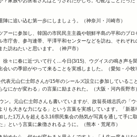
か？家族やお医者さんはどうされたかしら。心配なことだった
退陣に追い込む第一歩にしましょう。（神奈川・川崎市）
ツアーに参加し、韓国の市民民主主義や朝鮮半島の平和のブロ
ル市庁舎、参与連帯、平澤平和センターなどを訪ね、それぞれ
また訪ねたいと思います。（神戸市）
徐々に春に近づいて行く…今日(3/15)、ウグイスの鳴き声を
出会いの季節がやって来ることを実感しました。（愛知・小牧
会代表元山仁士郎さんが15年のシールズ設立に参加しているこ
らなにかが変わる」の言葉に励まされた。（大阪・河内長野市
ダウン。元山仁士郎さんも書いていますが、故翁長雄志氏の「ウ
よりも大きな力になる」という言葉を実感しています。「新基
した1万人を超える3.16県民集会の熱気が写真を通して手に
た」という言葉に象徴されるように。（熊本・荒尾市）
き始めたら、何かが変わると思うんですよ」「人生一度きりな