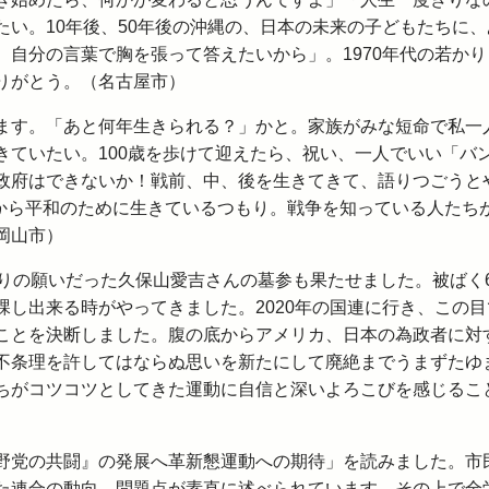
い。10年後、50年後の沖縄の、日本の未来の子どもたちに、
自分の言葉で胸を張って答えたいから」。1970年代の若かり
りがとう。（名古屋市）
ます。「あと何年生きられる？」かと。家族がみな短命で私一
きていたい。100歳を歩けて迎えたら、祝い、一人でいい「バ
政府はできないか！戦前、中、後を生きてきて、語りつごうと
」から平和のために生きているつもり。戦争を知っている人たち
岡山市）
りの願いだった久保山愛吉さんの墓参も果たせました。被ばく6
し出来る時がやってきました。2020年の国連に行き、この目
ことを決断しました。腹の底からアメリカ、日本の為政者に対
不条理を許してはならぬ思いを新たにして廃絶までうまずたゆ
ちがコツコツとしてきた運動に自信と深いよろこびを感じるこ
野党の共闘』の発展へ革新懇運動への期待」を読みました。市
た連合の動向、問題点が素直に述べられています。その上で全