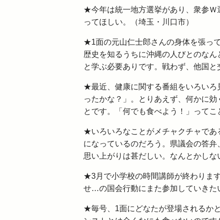
★今年は統一地方選挙があり、衆参Ｗ
ってほしい。（埼玉・川口市）
★1面の元山仁士郎さんの身体を張っ
歴史を知るうちに沖縄の人びとのなん
と学ぶ必要ありです。戦わず、他国と
★最近、健康に関する番組をいろいろ
ったかな？」。とりあえず、何かに効
とです。「何でも食べよう！」ってこと
★いろいろなことがメチャクチャであ
になっているのだろう。県議会の答弁
思い上がりは甚だしい。なんとかしな
★3月で小学校の時間講師が終わりま
せ…の国会行動にまた参加していきた
★毎号、1面にどなたが登場されるか