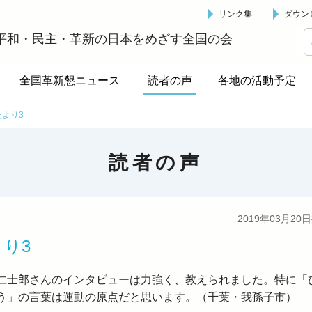
リンク集
ダウン
革新懇 - 「国民が主人公」の日本をめざして -
平和・民主・革新の日本をめざす全国の会
全国革新懇ニュース
読者の声
各地の活動予定
たより3
読者の声
2019年03月20
より3
仁士郎さんのインタビューは力強く、教えられました。特に「
う」の言葉は運動の原点だと思います。（千葉・我孫子市）