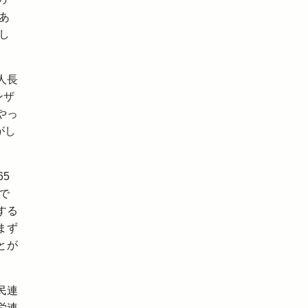
あ
し
人長
ンザ
やっ
がし
5
で
する
まず
とが
民連
労連