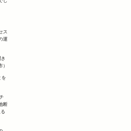
でし
セス
の運
聞き
市）
とを
）
チ
地断
取る
の