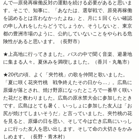
んで―原発再稼働反対の運動を続ける必要があると思いま
す。そこで、知事に、「あなたは、選挙戦で、原発再稼働
を認めるとは言わなかったよね」と、月に１回くらい確認
の申し入れをしたらどうでしょうか。そうしないと、東京
都の豊洲市場のように、公約していないことをやられる危
険性があると思います。（長野市）
★上高地に行ってきました。バスの中で聞く音楽、避暑地
に集まる人々。夏休みを満喫しました。（香川・丸亀市）
★20代の頃、よく「夾竹桃」の歌を仲間と歌いました。
「夏に咲く花夾竹桃 戦争終えたその日から…」。広島に
原爆が落とされ、焼け野原になったところで一番早く咲い
た花だと教わりました。広島の原水禁大会に参加したとき
です。広島はとても暑く、いっしょに参加した友人は「お
尻が焼けてしまいそうだ」と言っていました。夾竹桃の花
を見ると、原爆の日を思い、そして今は亡き広島にいっし
ょに行った友人を思い出します。そして命の大切さをかみ
しめます。（長野・青木村）