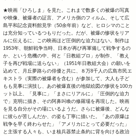
★映画「ひろしま」を見た。これまで数多くの被爆の写真
や映像、被爆者の証言、アメリカ側のフィルム、そして広
島平和記念資料館見学（50余年前）など、ヒロシマのこと
は充分知っているつもりだった。だが、被爆の惨状をリア
ルに伝えるに、この映画ほど圧倒的な迫力はない。制作は
1953年、朝鮮戦争当時、日本が再び再軍備して戦争するの
か、という危機の中、何と「日教組プロ」が制作、「教え
子を再び戦場に送らない」（1951年日教組大会）の願いを
込めて、月丘夢路らの俳優と共に、８万8千人の広島市民エ
キストラ（実際の被爆者を含む）が参加して、大人も子ど
もも見事に演技し、あの被爆直後の地獄絵図の惨状を100カ
ット以上、「見事に」「まさにリアルに」「圧倒的な迫力
で」克明に描き、その阿鼻叫喚の修羅場を再現した。映画
を見る自分がその場にいるようだ。さらに被爆後、どんな
に彼らが苦しんだか、の姿も丁寧に描いた。「あの原爆は
戦争を早く終わらせた」「アメリカにとって必要だった」
と主張する人々も、いま核兵器禁止条約に背を向ける政治