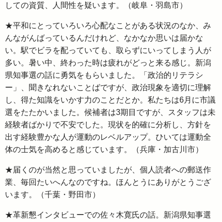
しての資質、人間性を疑います。（岐阜・羽島市）
★平和にとっていろいろ心配なことがある状況のなか、み
んながんばっているんだけれど、なかなか思いは届かな
い。駅でビラを配っていても、取らずにいってしまう人が
多い。暑い中、終わった時は疲れがどっと来る感じ。新潟
県知事選の話に勇気をもらいました。「政治的リテラシ
ー」、聞きなれないことばですが、政治現象を適切に理解
し、得た知識をいかす力のことだとか。私たちは6月に市議
選をたたかいました。候補者は3期目ですが、スタッフは未
経験者ばかりで不安でした。現状を的確に分析し、方針を
出す経験豊かな人が運動のレベルアップ。ひいては運動全
体の士気を高めると感じています。（兵庫・加古川市）
★届くのが当然と思っていましたが、個人読者への郵送作
業、毎回たいへんなのですね。ほんとうにありがとうござ
います。（千葉・野田市）
★革新懇インタビューでの佐々木寛氏の話。新潟県知事選