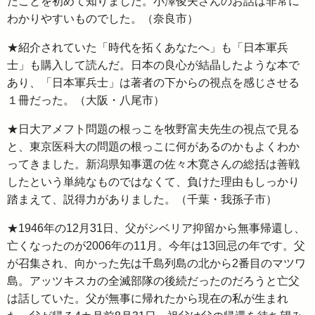
たことを初めて知りました。小澤俊夫さんのお話は非常に
わかりやすいものでした。（奈良市）
★紹介されていた「時代を拓くあなたへ」も「日本軍兵
士」も購入して読んだ。日本の良心が結晶したような本で
あり、「日本軍兵士」は著者の下からの視点を感じさせる
１冊だった。（大阪・八尾市）
★日大アメフト問題の根っこを牧野富夫先生の視点で見る
と、東京医科大の問題の根っこに何があるのかもよくわか
ってきました。新潟県知事選の佐々木寛さんの総括は善戦
したという単純なものではなくて、負けた理由もしっかり
踏まえて、説得力がありました。（千葉・我孫子市）
★1946年の12月31日、父がシベリア抑留から無事帰還し、
亡くなったのが2006年の11月。今年は13回忌の年です。父
が召集され、向かった先は千島列島の北から2番目のマツワ
島。アッツキスカの全滅部隊の後続だったのだろうと亡父
は話していた。父が無事に帰れたから現在の私が生まれ