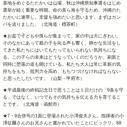
基地をめぐるたたかいは山場、秋は沖縄県知事選をはじめ
選挙が続く重要な時期。命の美ら海を守るため、沖縄のた
たかいに連帯し、支援を強めたいと思います。まずはカン
パを送りました。（北海道・標茶町）
★お盆で子どもや孫らが集まって、家の中は大にぎわい。
そのなかにあって親の子を叱る声も響く。静かな生活をし
てきた私たちにはいてもたってもいられない気持ちにな
る。この子らの未来はどうなっていくのだろうか。刷新と
同時に堕落の道も開けている。私たち大人は常に革新の気
持ちをもち、批判力を高め、もちつづけなければならない
と思ったしだいです。（山梨・甲府市）
★平成最後の終戦記念日で思うことは１日だけの「9条を守
る」ではなく、いつでもその気持ちを伝える力を育てるこ
とです。（北海道・函館市）
★7・8合併号の1面に登場された小澤俊夫さん。指揮者の小
澤征爾さんのお兄さんと書かれていたことにビックリ。88