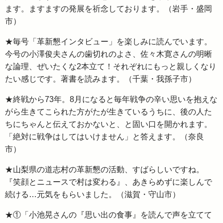
ます。ますますの発展を祈念しております。（岩手・盛岡
市）
★毎号「革新懇インタビュー」を楽しみに読んでいます。
今号の小澤俊夫さんの歯切れのよさ、佐々木寛さんの明晰
な論理、ぜいたくな2本立て！それぞれにもっと親しくなり
たい感じです。著書を読みます。（千葉・我孫子市）
★終戦から73年。8月になると毎年戦争の辛い思いを抱えな
がら生きてこられた方がたが生きているうちに、後の人た
ちにちゃんと伝えておかないと、と固い口を開かれます。
「絶対に戦争はしてはいけません」と答えます。（奈良
市）
★山梨県の道志村の革新懇の活動、すばらしいですね。
『笑顔とニュースで村は変わる』、あきらめずに楽しんで
続ける…元気をもらいました。（滋賀・守山市）
★①「小池晃さんの『思い出の食事』を読んで声を立てて