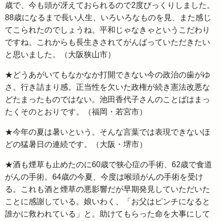
歳で、今も頭が冴えておられるので2度びっくりしました。
88歳になるまで長い人生、いろいろなものを見、また感じ
てこられたのでしょうね。平和じゃなきゃというこだわり
ですね。これからも長生きされてがんばっていただきたい
と思いました。（大阪狭山市）
★どうあがいてもなかなか打開できない今の政治の歯がゆ
さ。行き詰まり感。正当性を欠いた政権が続き憲法改悪な
どたまったものではない。池田香代子さんのことばはまっ
たくそのとおりです。（福岡・若宮市）
★今年の夏は暑いという。そんな言葉では表現できないほ
どの猛暑日の連続です。（大阪・堺市）
★酒も煙草も止めたのに60歳で狭心症の手術、62歳で食道
がんの手術。64歳の今夏、今度は喉頭がんの手術を受け
る。これも酒と煙草の悪影響だが早期発見していただいた
ことに感謝している。娘いわく、「お父はピンチになると
誰かに救われている」と。助けてもらった命を大事にして