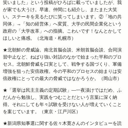
笑いました」という投稿がひろばに載っていましたが、我
が家でも大うけ。早速、仲間にも紹介し、またまた大笑
い。ステーキを見るたびに笑ってしまいます。②「地の共
同体」→「知の経営体」へ変質、大学の民間企業化という
政府の「大学改革」への指摘。こわいです！なんとかして
ほしいと痛感。（北海道・札幌市）
★北朝鮮の脅威論。南北首脳会談、米朝首脳会談、合同演
習中止など、ねばり強い対話のなかで始まった平和のプロ
セス。北朝鮮脅威を口実として、戦争する国づくり、軍備
増強を狙った安倍政権。今の平和のプロセスの始まりは安
倍政権にとっての最大の脅威ではなかろうか。（岡山市）
★「選挙は民主主義の定期試験」―一夜漬けではだめ、ふ
だんから勉強し、実践をつむことだという言葉に深く納
得。それにしても年々試験を受けない人が増えていくこと
を案じています。（東京・江戸川区）
★新潟県知事選に関する佐々木寛さんのインタビューを読