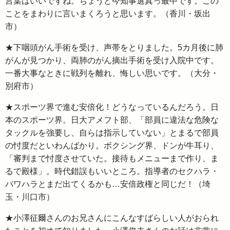
言葉はいいですね。ちょうど今知事選真っ最中です。この
ことをまわりに言いまくろうと思います。（香川・坂出
市）
★下咽頭がん手術を受け、声帯をとりました。5カ月後に肺
がんが見つかり、両肺のがん摘出手術を受け入院中です。
一番大事なときに戦列を離れ、悔しい思いです。（大分・
別府市）
★スポーツ界で進む安倍化！どうなっているんだろう。日
本のスポーツ界。日大アメフト部、「部員に違法な危険な
タックルを強要し、自らは指示していない」とまるで部員
の忖度だといわんばかり。ボクシング界、ドンが牛耳り、
「審判まで忖度させていた。接待もメニューまで作り、ま
るで殿様」。時代錯誤もいいところ。指導者のセクハラ・
パワハラとまだ出てくるかも…安倍政権と同じだ！（埼
玉・川口市）
★小澤征爾さんのお兄さんにこんなすばらしい人がおられ