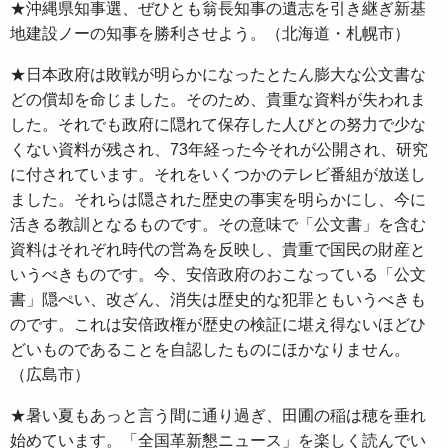
★沖縄県知事選、ぜひとも翁長知事の遺志を引き継ぎ新基
地建設ノーの知事を勝利させよう。（北海道・札幌市）
★日本政府は敗戦が明らかになったとたん膨大な公文書な
どの償却を命じました。そのため、貴重な資料が失われま
した。それでも政府に隠れて保存した人びとの努力で少な
くない資料が残され、73年経った今それが公開され、研究
に付されています。それをいくつかのテレビ番組が放送し
ました。それらは隠された歴史の事実を明らかにし、今に
活きる教訓となるものです。その意味で「公文書」を含む
資料はそれぞれ時代の営為を反映し、貴重で国民の財産と
いうべきものです。今、安倍政府のおこなっている「公文
書」隠ぺい、改ざん、消失は歴史的な犯罪ともいうべきも
のです。これは安倍政権が歴史の検証に堪え得ないほどひ
どいものであることを自認したものにほかなりません。
（広島市）
★暑い夏もあっと言う間に通り過ぎ、田圃の稲は穂を垂れ
始めています。「全国革新懇ニュース」を楽しく読んでい