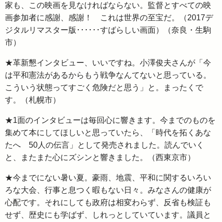
家も、この映画を見なければならない。監督とすべての映
画参加者に感謝、感謝！ これは世界の至宝だ。（2017デ
ジタルリマスター版･･････すばらしい画面）（奈良・生駒
市）
★革新懇インタビュー、いいですね。小澤俊夫さんが「今
は平和憲法があるからもう戦争なんてないと思っている。
こういう状態ってすごく危険だと思う」と。まったくで
す。（札幌市）
★1面のインタビューは毎回心に響きます。今までのものを
集めて本にしてほしいと思っていたら、「時代を拓くあな
たへ 50人の伝言」として発売されました。読んでいく
と、またまた心にズシンと響きました。（西東京市）
★今までにない暑い夏。豪雨、地震、平和に関するいろい
ろな大会、行事と息つく暇もない日々。みなさんの健康が
心配です。それにしても政府は相変わらず、反省も検証も
せず、歴史にも学ばず、しれっとしていています。議員と