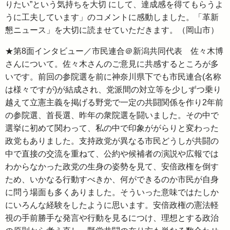
りたい”という気持ちを大切 にして、達成感を得てもらうよ
うに工夫しています」のコメントに感動しました。「革新
懇ニュース」を大切に読ませていただきます。（岡山市）
★第8面インタビュー／市民連合＠新潟共同代表 佐々木博
さんについて。佐々木さんのご意見に共感するところが多
いです。前回の参院選を前に神奈川県下でも市民連合(名称
は様々ですが)が結成され、党派間の対立等を少しずつ乗り
越えて立憲主義を掲げる野党で一定の共闘関係を作り2年前
の参院選、首長選、昨年の衆院選を闘いました。その中で
選挙に初めて関わって、私の中で印象ががらりと変わった
政党もありました。支持政党が異なる市民どうしが共闘の
中で直接の交流を重ねて、公約や候補者の演説や広報では
わからなかった政党の生身の姿勢を見て、安倍政権を倒す
ため、いかなる行動すべきか、何ができるのか市民が自身
に問う場面も多くありました。そういった意味ではたしか
にいろんな経験をしたように思います。安倍政権の憲法軽
視の手前勝手な発言や行動を見るにつけ、理想とする政治