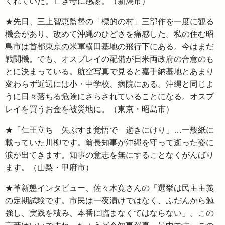
くれていた。亡き母に感謝。（新潟市）
★先日、三上智恵監督の「標的の村」三部作を一度に観る
機会があり、改めて沖縄のひどさを痛感した。私の住む昭
島市は首都東京の米軍横田基地の飛行下にある。今はまだ
戦闘機。でも、オスプレイの配備が日米両政府の合意のも
とに決まっている。航空写真で見ると嘉手納基地とあまり
変わらず近辺には小・中学校、病院にある。沖縄と同じよ
うに日々落ちる危険にさらされていることになる。オスプ
レイを買うお金を被災地に。（東京・昭島市）
★「仁王立ち 矢ぶすま覚悟で 逝きにけり」…一般紙に
載っていた川柳です。翁長知事が沖縄を守って逝った姿に
涙が出てきます。知事の意志を無にすることなくがんばり
ます。（山梨・甲府市）
★革新懇インタビュー、佐々木寛さんの「選挙は民主主義
の定期試験です。市民は一夜漬けではなく、ふだんから勉
強し、実践を積み、本番に臨まなくてはならない」。この