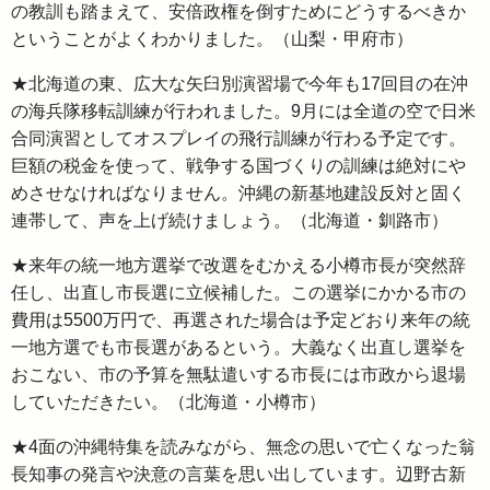
の教訓も踏まえて、安倍政権を倒すためにどうするべきか
ということがよくわかりました。（山梨・甲府市）
★北海道の東、広大な矢臼別演習場で今年も17回目の在沖
の海兵隊移転訓練が行われました。9月には全道の空で日米
合同演習としてオスプレイの飛行訓練が行わる予定です。
巨額の税金を使って、戦争する国づくりの訓練は絶対にや
めさせなければなりません。沖縄の新基地建設反対と固く
連帯して、声を上げ続けましょう。（北海道・釧路市）
★来年の統一地方選挙で改選をむかえる小樽市長が突然辞
任し、出直し市長選に立候補した。この選挙にかかる市の
費用は5500万円で、再選された場合は予定どおり来年の統
一地方選でも市長選があるという。大義なく出直し選挙を
おこない、市の予算を無駄遣いする市長には市政から退場
していただきたい。（北海道・小樽市）
★4面の沖縄特集を読みながら、無念の思いで亡くなった翁
長知事の発言や決意の言葉を思い出しています。辺野古新