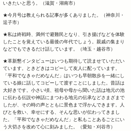
いきたいと思う。（滋賀・湖南市）
★今月号は教えられる記事が多くありました。（神奈川・
逗子市）
★私は終戦時、満州で避難民となり、引き揚げなどを体験
したことを覚えている最後の年代でしょう。親戚の集まり
などでもできるだけ話しています。（埼玉・越谷市）
★革新懇インタビューはいつも期待して読ませていただい
ています。ときどきはコピーして友人に配っています。
「平和でなきゃだめなんだ」はいつも早朝散歩を一緒にし
ている娘に話してコピーして渡すことにしました。昔話は
大好きです。小さい頃、祖母や母から聞いた話は地元の池
に伝わる伝説や神話にまつわる地元の伝承などさまざまで
したが、その時の声とともに景色まで浮かんできます。人
びとを救い、幸せにする、そんな思いが伝わってきまし
た。「平和でなきゃだめなんだ」と私もことあるごとにい
う大切さを改めて心に刻みました。（愛知・刈谷市）