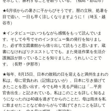
を示して、勝利することを願っている。（福島・郡山市）
★6月頃からの暑さに干からびそうです。暦の立秋、処暑を
目で追い、一日も早く涼しくなりますように！（埼玉・越
谷市）
★インタビューはいつもながら感慨をもって読んでいま
す。そして今号でそのインタビュー集の発行を知りまし
た。必ず市立図書館から借り出して読もうと思います。蔵
書になければリクエストしてでも。また発送作業を生活介
護施設が担っていることを知りました。うれしいことで
す。（長野・伊那市）
★毎年、8月15日、日本の敗戦の日を迎えると満州生まれの
私は、母に背負われ（記憶はないが）、日本に引き揚げて
きたことを思い出す。今でも時々見る戸籍には「…平房
官舎出生」と記されている。私はこのことを詳しく知るよ
うになったのは40歳を過ぎてからのことだ。母は雨水を私
に飲ませたことなど命からがらで逃げてきたことを話して