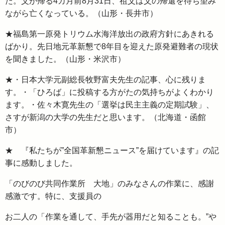
た。父が帰る4カ月前8月31日、祖父は父の帰還を待ち望み
ながら亡くなっている。（山形・長井市）
★福島第一原発トリウム水海洋放出の政府方針にあきれる
ばかり。先日地元革新懇で8年目を迎えた原発避難者の現状
を聞きました。（山形・米沢市）
★・日本大学元副総長牧野富夫先生の記事、心に残りま
す。・「ひろば」に投稿する方がたの気持ちがよくわかり
ます。・佐々木寛先生の「選挙は民主主義の定期試験」、
さすが新潟の大学の先生だと思います。（北海道・函館
市）
★ 『私たちが”全国革新懇ニュース”を届けています』の記
事に感動しました。
「のびのび共同作業所 大地」のみなさんの作業に、感謝
感激です。特に、支援員の
お二人の「作業を通して、手先が器用だと知ることも。”や