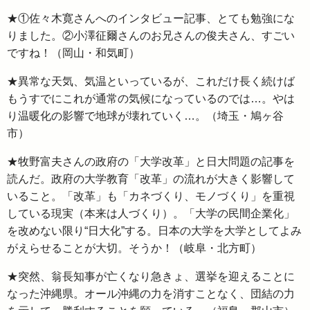
★①佐々木寛さんへのインタビュー記事、とても勉強にな
りました。②小澤征爾さんのお兄さんの俊夫さん、すごい
ですね！（岡山・和気町）
★異常な天気、気温といっているが、これだけ長く続けば
もうすでにこれが通常の気候になっているのでは…。やは
り温暖化の影響で地球が壊れていく…。（埼玉・鳩ヶ谷
市）
★牧野富夫さんの政府の「大学改革」と日大問題の記事を
読んだ。政府の大学教育「改革」の流れが大きく影響して
いること。「改革」も「カネづくり、モノづくり」を重視
している現実（本来は人づくり）。「大学の民間企業化」
を改めない限り“日大化”する。日本の大学を大学としてよみ
がえらせることが大切。そうか！（岐阜・北方町）
★突然、翁長知事が亡くなり急きょ、選挙を迎えることに
なった沖縄県。オール沖縄の力を消すことなく、団結の力