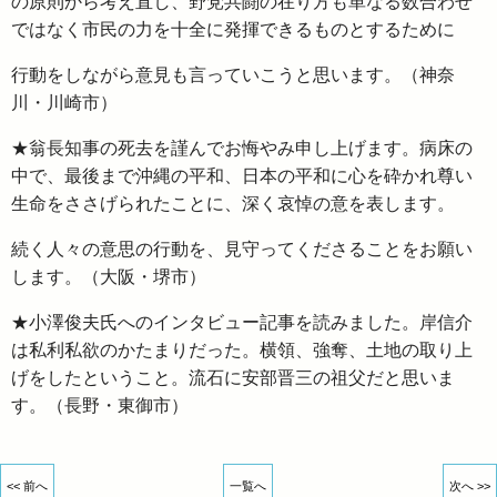
の原則から考え直し、野党共闘の在り方も単なる数合わせ
ではなく市民の力を十全に発揮できるものとするために
行動をしながら意見も言っていこうと思います。（神奈
川・川崎市）
★翁長知事の死去を謹んでお悔やみ申し上げます。病床の
中で、最後まで沖縄の平和、日本の平和に心を砕かれ尊い
生命をささげられたことに、深く哀悼の意を表します。
続く人々の意思の行動を、見守ってくださることをお願い
します。（大阪・堺市）
★小澤俊夫氏へのインタビュー記事を読みました。岸信介
は私利私欲のかたまりだった。横領、強奪、土地の取り上
げをしたということ。流石に安部晋三の祖父だと思いま
す。（長野・東御市）
<< 前へ
一覧へ
次へ >>