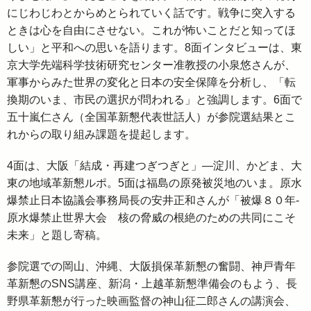
にじわじわとからめとられていく話です。戦争に突入する
ときは心を自由にさせない。これが怖いことだと知ってほ
しい」と平和への思いを語ります。8面インタビューは、東
京大学先端科学技術研究センター准教授の小泉悠さんが、
軍事からみた世界の変化と日本の安全保障を分析し、「転
換期のいま、市民の選択が問われる」と強調します。6面で
五十嵐仁さん（全国革新懇代表世話人）が参院選結果とこ
れからの取り組み課題を提起します。
4面は、大阪「結成・再建つぎつぎと」―淀川、かどま、大
東の地域革新懇ルポ。5面は福島の原発被災地のいま。原水
爆禁止日本協議会事務局長の安井正和さんが「被爆８０年-
原水爆禁止世界大会 核の脅威の根絶のための共同にこそ
未来」と題し寄稿。
参院選での岡山、沖縄、大阪損保革新懇の奮闘、神戸青年
革新懇のSNS講座、新潟・上越革新懇準備会のもよう、長
野県革新懇が行った映画監督の神山征二郎さんの講演会、