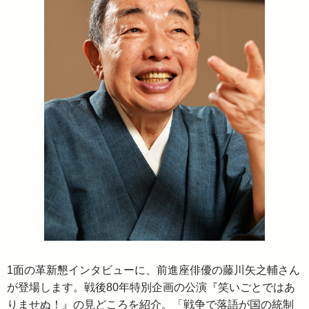
1面の革新懇インタビューに、前進座俳優の藤川矢之輔さん
が登場します。戦後80年特別企画の公演『笑いごとではあ
りませぬ！』の見どころを紹介。「戦争で落語が国の統制