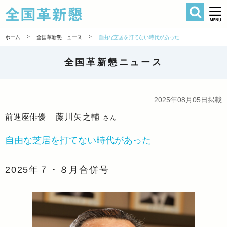
検索
全国革新懇 
>
>
ホーム
全国革新懇ニュース
自由な芝居を打てない時代があった
全国革新懇ニュース
2025年08月05日掲載
前進座俳優
藤川矢之輔
さん
自由な芝居を打てない時代があった
2025年７・８月合併号