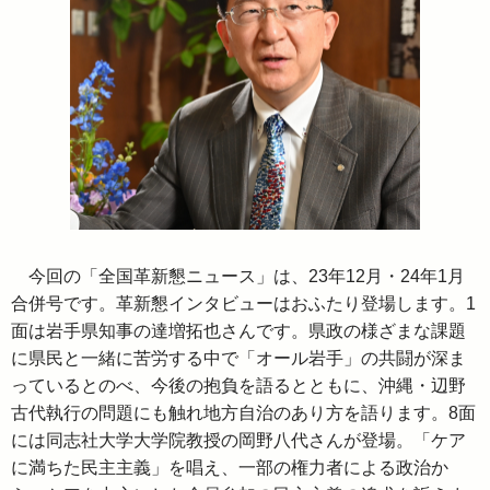
今回の「全国革新懇ニュース」は、23年12月・24年1月
合併号です。革新懇インタビューはおふたり登場します。1
面は岩手県知事の達増拓也さんです。県政の様ざまな課題
に県民と一緒に苦労する中で「オール岩手」の共闘が深ま
っているとのべ、今後の抱負を語るとともに、沖縄・辺野
古代執行の問題にも触れ地方自治のあり方を語ります。8面
には同志社大学大学院教授の岡野八代さんが登場。「ケア
に満ちた民主主義」を唱え、一部の権力者による政治か