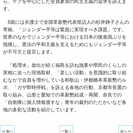
ら、ケアを中心にした全員参加の民主主義の追求を訴えま
す。
6面には弁護士で全国革新懇代表世話人の杉井静子さんの
寄稿、「ジェンダー平等は緊急に実現すべき課題」です。
世界のなかでジェンダー平等における日本の後進国ぶりを
指摘し、憲法の平和主義を支えるためにもジェンダー平等
が不可欠と提言します。
「処理水」放出が続く福島を訪ね漁業や県民のくらしの
実相に迫った現地取材、「楽しい活動」を意識的に取り組
むなかで会員を増やしている和歌山・伊都橋本革新懇のル
ポ、「ガザ即時停戦」を訴える各地の行動、京都市長選の
取り組み、山形と愛知での革新懇結成・再開、奈良での
「自衛隊に個人情報渡すな」青年の裁判のたたかいなど各
地の多彩な活動を紹介しています。
<< 前へ
一覧へ
次へ >>