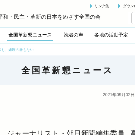
リンク集
ダウン
革新懇 - 「国民が主人公」の日本をめざして -
平和・民主・革新の日本をめざす全国の会
全国革新懇ニュース
読者の声
各地の活動予定
葉も、総理の器もない
全国革新懇ニュース
2021年09月02
ジャーナリスト・朝日新聞編集委員