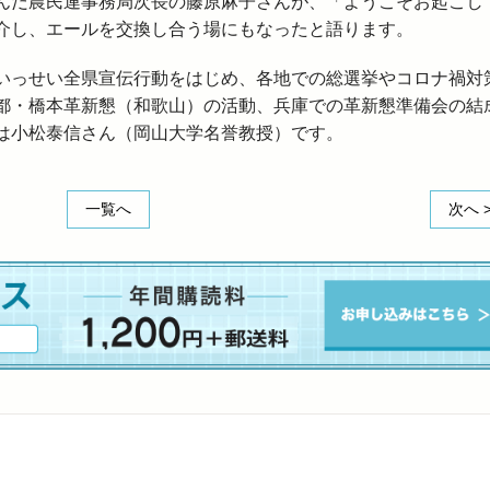
んだ農民連事務局次長の藤原麻子さんが、「ようこそお起こし
介し、エールを交換し合う場にもなったと語ります。
っせい全県宣伝行動をはじめ、各地での総選挙やコロナ禍対
都・橋本革新懇（和歌山）の活動、兵庫での革新懇準備会の結
は小松泰信さん（岡山大学名誉教授）です。
一覧へ
次へ 