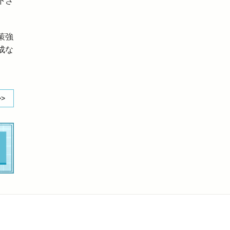
下さ
策強
成な
>>