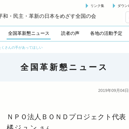
リンク集
ダウン
革新懇 - 「国民が主人公」の日本をめざして -
平和・民主・革新の日本をめざす全国の会
全国革新懇ニュース
読者の声
各地の活動予定
たくさんの手があってほしい
全国革新懇ニュース
2019年09月04
ＮＰＯ法人ＢＯＮＤプロジェクト代表
橘ジュン
さん