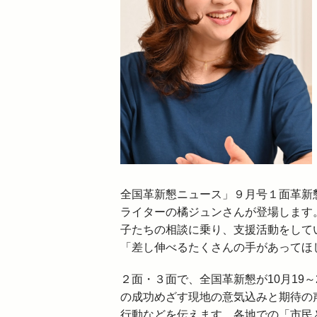
全国革新懇ニュース」９月号１面革新
ライターの橘ジュンさんが登場します。
子たちの相談に乗り、支援活動をして
「差し伸べるたくさんの手があってほ
２面・３面で、全国革新懇が10月19
の成功めざす現地の意気込みと期待の
行動などを伝えます。各地での「市民