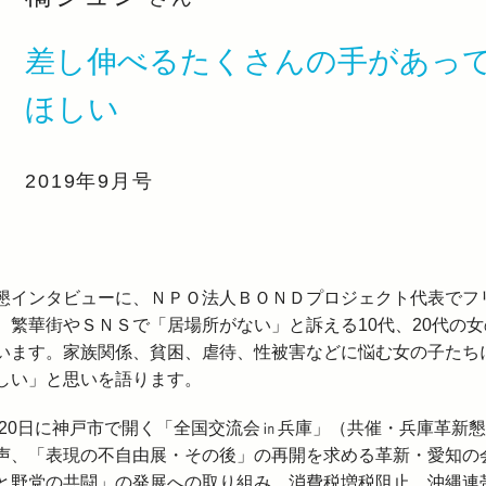
差し伸べるたくさんの手があっ
ほしい
2019年9月号
懇インタビューに、ＮＰＯ法人ＢＯＮＤプロジェクト代表でフ
繁華街やＳＮＳで「居場所がない」と訴える10代、20代の女
います。家族関係、貧困、虐待、性被害などに悩む女の子たち
しい」と思いを語ります。
～20日に神戸市で開く「全国交流会㏌兵庫」（共催・兵庫革新
声、「表現の不自由展・その後」の再開を求める革新・愛知の
と野党の共闘」の発展への取り組み、消費税増税阻止、沖縄連