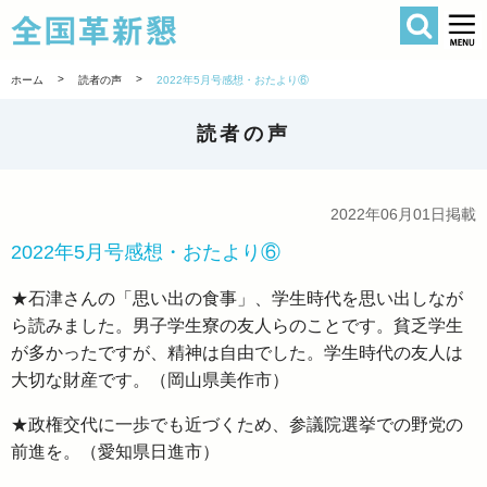
検索
全国革新懇 
>
>
ホーム
読者の声
2022年5月号感想・おたより⑥
読者の声
2022年06月01日掲載
2022年5月号感想・おたより⑥
★石津さんの「思い出の食事」、学生時代を思い出しなが
ら読みました。男子学生寮の友人らのことです。貧乏学生
が多かったですが、精神は自由でした。学生時代の友人は
大切な財産です。（岡山県美作市）
★政権交代に一歩でも近づくため、参議院選挙での野党の
前進を。（愛知県日進市）