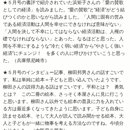
★５月号の書評で紹介されていた浜矩子さんの「愛の賛歌
としての経済」を読みました。“愛の賛歌”と“経済”がどう結
びつくのかと思いながら読みました。「人間に固有の営み
である経済活動は人間を幸せにできなければ意味がない」
「人間を決して不幸にしてはならない経済活動は、人権の
礎でなければならない」とあった。なるほどと思った。人
間を不幸にするような“冷たく弱い経済”から“やさしく強い
経済”にチェンジ！ を多くの人に呼びかけていこうと思っ
た。（兵庫県尼崎市）
★５月号のインタビュー記事、柳田邦男さんの話すごいで
す。私は単純に絵本＝子どもと思い込んでいたようです。
柳田さんの説得力ある話はすごいです。平和とは？ 勇気
とは？ この二冊の絵本、さっそく本屋さんに見に行こう
と思います。柳田さん以外でも絵本の普及に力を入れてい
る方は最近多くなってきたように思います。子ども自身に
読ませる絵本、そして大人が読んで読み聞かせる絵本。大
人と子どもが一緒に物事を考える方法なのですね。今頃分