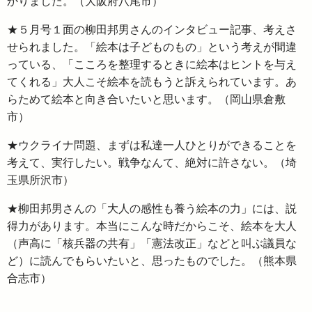
かりました。（大阪府八尾市）
★５月号１面の柳田邦男さんのインタビュー記事、考えさ
せられました。「絵本は子どものもの」という考えが間違
っている、「こころを整理するときに絵本はヒントを与え
てくれる」大人こそ絵本を読もうと訴えられています。あ
らためて絵本と向き合いたいと思います。（岡山県倉敷
市）
★ウクライナ問題、まずは私達一人ひとりができることを
考えて、実行したい。戦争なんて、絶対に許さない。（埼
玉県所沢市）
★柳田邦男さんの「大人の感性も養う絵本の力」には、説
得力があります。本当にこんな時だからこそ、絵本を大人
（声高に「核兵器の共有」「憲法改正」などと叫ぶ議員な
ど）に読んでもらいたいと、思ったものでした。（熊本県
合志市）