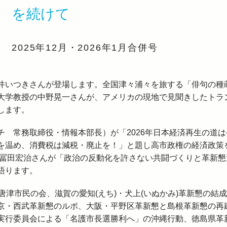
を続けて
2025年12月・2026年1月合併号
井いつきさんが登場します。全国津々浦々を旅する「俳句の種
大学教授の中野晃一さんが、アメリカの現地で見聞きしたトラ
します。
 常務取締役・情報本部長）が「2026年日本経済再生の道は
を温め、消費税は減税・廃止を！」と題し高市政権の経済政策
の冨田宏治さんが「政治の反動化を許さない共闘づくりと革新懇
語ります。
唐津市民の会、滋賀の愛知(えち)・犬上(いぬかみ)革新懇の結
京・西武革新懇のルポ、大阪・平野区革新懇と島根革新懇の再
実行委員会による「名護市長選勝利へ」の沖縄行動、徳島県革