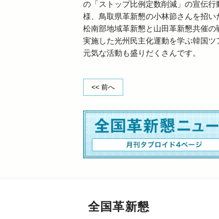
の「ストップ比例定数削減」の宣伝行
様、鳥取県革新懇の小林節さんを招い
松南部地域革新懇と山田革新懇共催の
実施した光州民主化運動を学ぶ韓国ツ
元気な活動も盛りだくさんです。
<< 前へ
全国革新懇