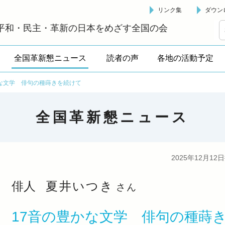
リンク集
ダウン
革新懇 - 「国民が主人公」の日本をめざして -
平和・民主・革新の日本をめざす全国の会
全国革新懇ニュース
読者の声
各地の活動予定
かな文学 俳句の種蒔きを続けて
全国革新懇ニュース
2025年12月12
俳人
夏井いつき
さん
17音の豊かな文学 俳句の種蒔