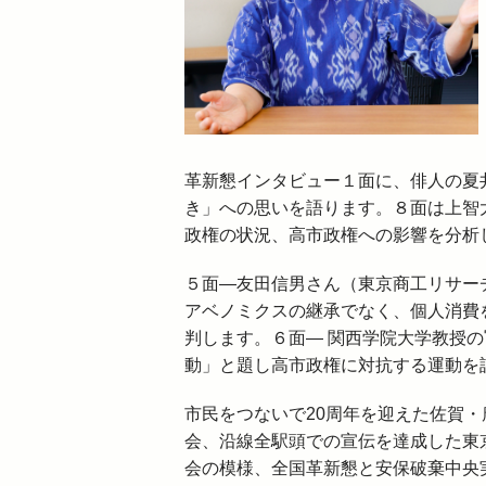
革新懇インタビュー１面に、俳人の夏
き」への思いを語ります。８面は上智
政権の状況、高市政権への影響を分析
５面―友田信男さん（東京商工リサーチ
アベノミクスの継承でなく、個人消費
判します。６面― 関西学院大学教授
動」と題し高市政権に対抗する運動を
市民をつないで20周年を迎えた佐賀・
会、沿線全駅頭での宣伝を達成した東
会の模様、全国革新懇と安保破棄中央