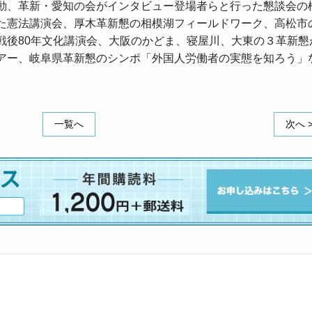
動、革新・愛知の会がインタビュー登場者らと行った懇談会の
た憲法講演会、厚木革新懇の相模湖フィールドワーク、高松市
戦後80年文化講演会、大阪のかどま、寝屋川、大東の３革新懇
アー、岐阜県革新懇のシンポ「外国人労働者の実態を知ろう」
一覧へ
次へ 