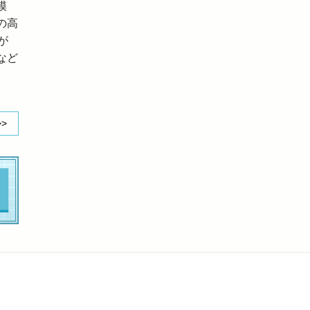
模
の高
が
など
>>