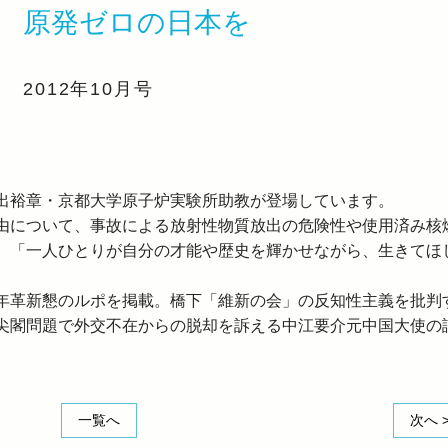
原発ゼロの日本を
2012年10月号
出裕章・京都大学原子炉実験所助教が登場しています。
由について、事故による放射性物質放出の危険性や使用済み核
、「一人ひとりが自分の才能や歴史を輝かせながら、生きてほ
年革新懇のルポを掲載。橋下「維新の会」の反知性主義を批判
尖閣問題で外交不在からの脱却を訴える中江要介元中国大使の
一覧へ
次へ 