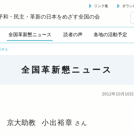
リンク集
ダウン
革新懇 - 「国民が主人公」の日本をめざして -
平和・民主・革新の日本をめざす全国の会
全国革新懇ニュース
読者の声
各地の活動予定
日本を
全国革新懇ニュース
2012年10月10
京大助教
小出裕章
さん