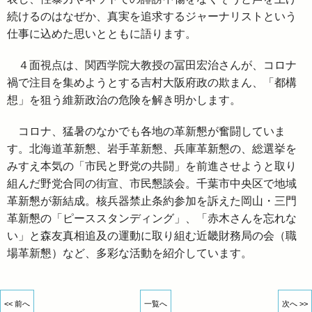
続けるのはなぜか、真実を追求するジャーナリストという
仕事に込めた思いとともに語ります。
４面視点は、関西学院大教授の冨田宏治さんが、コロナ
禍で注目を集めようとする吉村大阪府政の欺まん、「都構
想」を狙う維新政治の危険を解き明かします。
コロナ、猛暑のなかでも各地の革新懇が奮闘していま
す。北海道革新懇、岩手革新懇、兵庫革新懇の、総選挙を
みすえ本気の「市民と野党の共闘」を前進させようと取り
組んだ野党合同の街宣、市民懇談会。千葉市中央区で地域
革新懇が新結成。核兵器禁止条約参加を訴えた岡山・三門
革新懇の「ピーススタンディング」、「赤木さんを忘れな
い」と森友真相追及の運動に取り組む近畿財務局の会（職
場革新懇）など、多彩な活動を紹介しています。
<< 前へ
一覧へ
次へ >>