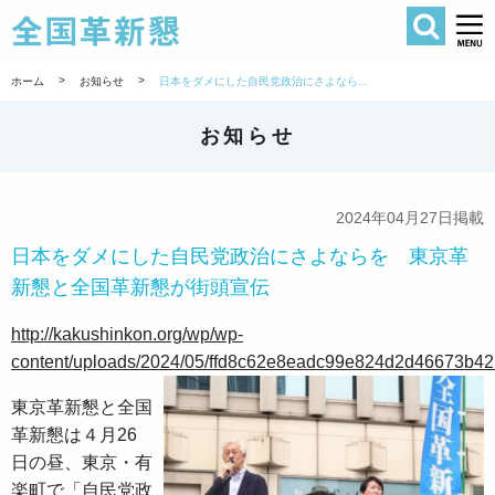
検索
全国革新懇 
>
>
ホーム
お知らせ
日本をダメにした自民党政治にさよならを 東京革新懇と全国革新懇が街頭宣伝
お知らせ
2024年04月27日掲載
日本をダメにした自民党政治にさよならを 東京革
新懇と全国革新懇が街頭宣伝
http://kakushinkon.org/wp/wp-
content/uploads/2024/05/ffd8c62e8eadc99e824d2d46673b42
東京革新懇と全国
革新懇は４月26
日の昼、東京・有
楽町で「自民党政