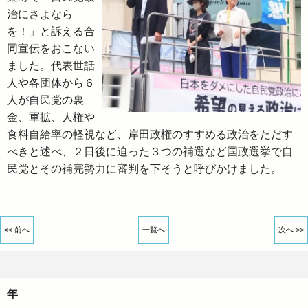
治にさよなら
を！」と訴える合
同宣伝をおこない
ました。代表世話
人や各団体から６
人が自民党の裏
金、軍拡、人権や
食料自給率の軽視など、岸田政権のすすめる政治をただす
べきと述べ、２日後に迫った３つの補選など国政選挙で自
民党とその補完勢力に審判を下そうと呼びかけました。
<< 前へ
一覧へ
次へ >>
年