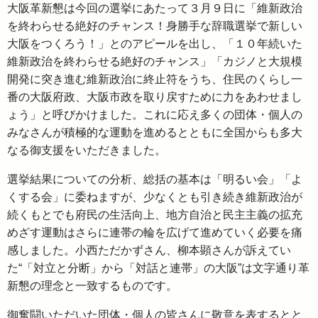
大阪革新懇は今回の選挙にあたって３月９日に「維新政治
を終わらせる絶好のチャンス！身勝手な辞職選挙で新しい
大阪をつくろう！」とのアピールを出し、「１０年続いた
維新政治を終わらせる絶好のチャンス」「カジノと大規模
開発に突き進む維新政治に終止符をうち、住民のくらし一
番の大阪府政、大阪市政を取り戻すために力をあわせまし
ょう」と呼びかけました。これに応え多くの団体・個人の
みなさんが積極的な運動を進めるとともに全国からも多大
なる御支援をいただきました。
選挙結果についての分析、総括の基本は「明るい会」「よ
くする会」に委ねますが、少なくとも引き続き維新政治が
続くもとでも府民の生活向上、地方自治と民主主義の拡充
めざす運動はさらに連帯の輪を広げて進めていく必要を痛
感しました。小西ただかずさん、柳本顕さんが訴えてい
た“「対立と分断」から「対話と連帯」の大阪”は文字通り革
新懇の理念と一致するものです。
御奮闘いただいた団体・個人の皆さんに敬意を表するとと