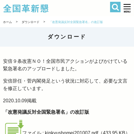
検索
全国革新懇 
>
>
ホーム
ダウンロード
「改憲発議反対全国緊急署名」の改訂版
ダウンロード
安倍９条改憲ＮＯ！全国市民アクションがよびかけている
緊急署名のアップロードしました。
安倍辞任・菅内閣発足という状況に対応して、必要な文言
を修正しています。
2020.10.09
掲載
「改憲発議反対全国緊急署名」の改訂版
ファイル : kinkyushomei201007.pdf（433.95 KB）