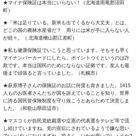
★マイナ保険証は本当にいらない！（北海道雨竜郡沼田
町）
★「米は足りている。新米も出てくるから大丈夫」とは、
どこの国の農林水産省だ？ 周りには米が手に入らない人
が続々。（ 北海道檜山郡江差町）
★私も健康保険証でいこうと思っています。そもそも早く
マイナンバーカードにしたら、ポイントつくというのは詐
欺です。本当は国民のためにならない証拠です。友人も最
後まで頑張ると言っていました。（札幌市）
★萩原博子さんの保険証のお話に何度も肯きました。1415
人ものお医者さんたちが国を訴えていることを知り、世界
に誇る国民皆保険制度を守り抜こうとあらためて決意しま
した。（和歌山県田辺市）
★マスコミが自民党総裁選や立憲の代表選をテレビ等で流
し続けていますね。党の宣伝にされているようで嫌な思い
でいっぱいになりますね。皆さん、いかが思いでしょうか?