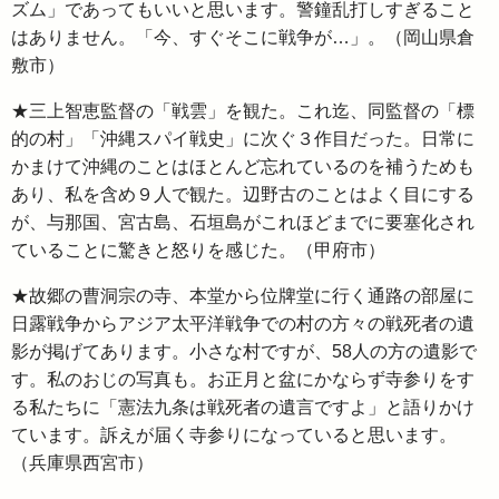
ズム」であってもいいと思います。警鐘乱打しすぎること
はありません。「今、すぐそこに戦争が…」。（岡山県倉
敷市）
★三上智恵監督の「戦雲」を観た。これ迄、同監督の「標
的の村」「沖縄スパイ戦史」に次ぐ３作目だった。日常に
かまけて沖縄のことはほとんど忘れているのを補うためも
あり、私を含め９人で観た。辺野古のことはよく目にする
が、与那国、宮古島、石垣島がこれほどまでに要塞化され
ていることに驚きと怒りを感じた。（甲府市）
★故郷の曹洞宗の寺、本堂から位牌堂に行く通路の部屋に
日露戦争からアジア太平洋戦争での村の方々の戦死者の遺
影が掲げてあります。小さな村ですが、58人の方の遺影で
す。私のおじの写真も。お正月と盆にかならず寺参りをす
る私たちに「憲法九条は戦死者の遺言ですよ」と語りかけ
ています。訴えが届く寺参りになっていると思います。
（兵庫県西宮市）