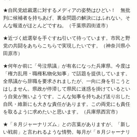
★自民党総裁選に対するメディアの姿勢はひどい！ 無批
判に候補者を持ちあげ、裏金問題の解決にはふれない。そ
んな報道がほとんどですね。（千葉県四街道市）
★近づく総選挙を手ぐすね引いて待っています。市民と野
党の共闘をあちらこちらで実現したいです。（神奈川県小
田原市）
★何年か前に「号泣県議」が有名になった兵庫県。今度は
「権力乱用・職権私物化知事」で話題を提供しています。
全県議から辞職を要求されましたが、一向に身を引こうと
はしません。県政が停滞して県民に迷惑を掛けているとい
う自覚が無いようです。こんな知事を持ちあげ送り出した
自民・維新にも大きな責任があります。この両党にも責任
を取るように求めたいと思います。（兵庫県西宮市）
★「８月ジャーナリズム」との言葉がありますが、「新し
い戦前」と言われるような情勢。毎月が「８月ジャーナリ