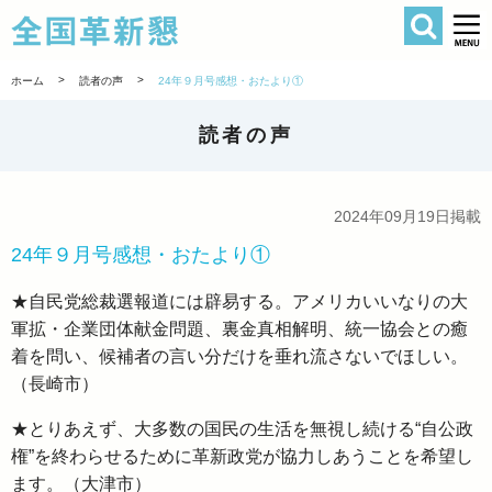
検索
全国革新懇 
>
>
ホーム
読者の声
24年９月号感想・おたより①
読者の声
2024年09月19日掲載
24年９月号感想・おたより①
★自民党総裁選報道には辟易する。アメリカいいなりの大
軍拡・企業団体献金問題、裏金真相解明、統一協会との癒
着を問い、候補者の言い分だけを垂れ流さないでほしい。
（長崎市）
★とりあえず、大多数の国民の生活を無視し続ける“自公政
権”を終わらせるために革新政党が協力しあうことを希望し
ます。（大津市）