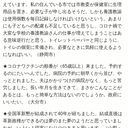
えています。私の住んでいる市では市教委が保健室に生理
用品を置き、必要な子が申し出るそうだ。しかも養護教諭
は使用個数を毎日記録しなければいけないという。あまり
にも子どもへの配慮も不足していると思うし、コロナ禍で
大変な学校の養護教諭さんの仕事が増えてしまうことはあ
る意味逆行だと思う。トイレットペーパーと同じように、
トイレの個室に常備され、必要なときに気軽に使えるよう
になればいい。（静岡市）
★コロナワクチンの順番が（65歳以上）来ました。予約す
るのにたいへんでした。病院の予約に朝早くから並び、や
っととれました。夫はかかりつけの病院がなく、もっと苦
労しました。長い年月を生きてきて、まさかこんなことが
あるとは。もっと簡単な方法はないのでしょうか。政府に
いいたい。（大分市）
★全国革新懇が結成されて40年が経ちました。結成直後は
革新政権ができるのは夢のまた夢のようだと思っていまし
たが、いよいよ現実になりつつあると思います。（山梨・