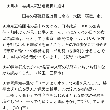
★川柳・会期末憲法違反押し通す
・国会の審議軽視は目に余る（大阪・寝屋川市）
★東京五輪開催の是非をめぐる、日本政府、JOCの無責
任・無能ぶりが見るに堪えません。とにかく今の日本の喫
緊の課題は、何としても東京五輪開催をキッパリやめる方
針を打ち出せる施政者を選ぶこと。その第1歩が東京都議選
で東京五輪中止の姿勢を持つ野党勢力を勝利させることで
す。国民の命が懸かっています。（長野・松本市）
★40周年記念の夕べの発言や来賓の祝辞をいちいち頷きな
がら読みました。（埼玉・三郷市）
★静岡県知事選で「リニアより水を」で4選を果たした川勝
平太氏と氏を選んだ県民に拍手。この流れを都議選へ。
「五輪より命を」で共産党をはじめまともな野党の議席を
増やしたい。一人でも多く…と電話をかけて対話していま
す。（富山市）