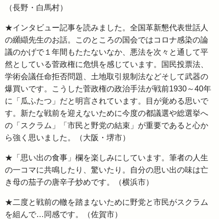
（長野・白馬村）
★インタビュー記事を読みました。全国革新懇代表世話人
の纐纈先生のお話。このところの国会ではコロナ感染の論
議のかげで１年間もたたないなか、悪法を次々と通して平
然としている菅政権に危惧を感じています。国民投票法、
学術会議任命拒否問題、土地取引規制法などそして武器の
爆買いです。こうした菅政権の政治手法が戦前1930～40年
に「瓜ふたつ」だと明言されています。目が覚める思いで
す。新たな戦前を迎えないために今度の都議選や総選挙へ
の「スクラム」「市民と野党の結束」が重要であると心か
ら強く思いました。（大阪・堺市）
★「思い出の食事」欄を楽しみにしています。筆者の人生
の一コマに共鳴したり、驚いたり。自分の思い出の味は亡
き母の茄子の唐辛子炒めです。（横浜市）
★二度と戦前の轍を踏まないために野党と市民がスクラム
を組んで…同感です。（佐賀市）