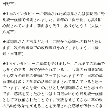
日野市）
★1面のインタビューに登場された纐纈厚さんは参院選に野
党統一候補で出馬されました。青年の「保守化」も真剣に
心配されています。前向きな先生、ありがとう！（大阪・
八尾市）
★纐纈厚さんの言葉どおり、共闘から挙闘への時だと思い
ます。次の総選挙での政権奪取をめざしましょう。（愛
知・日進市）
★1面インタビューに感銘を受けました。これまでの紙面で
も多くの学者、教授が語られているし、兵庫の石川康宏戦
士も数々の運動の先頭に立っておられますので、日本の革
新運動は多くの学者の活動に励まされて進んでいると思っ
ています。そんな先生のおひとりが纐纈厚さんだと思うの
です。感銘を受けたひとつは山口選挙区から野党統一候補
として立候補されたことです。実践を通じてさらに草の根
の活動が政治を変えることを実感された感動が伝わってき