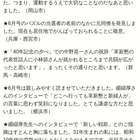
た。つまり、運動するうえで大切なことなのだなあと思い
ました。（岡山市）
★6月号のパズルの当選者の名前のなかに元同僚を発見しま
した。現在も居住地でがんばっておられることに敬意。
（兵庫・西宮市）
★「40年記念の夕べ」での中野晃一さんの祝辞「革新懇の
代表世話人に小林節さんが就かれるところまで共闘が広が
ったと思います」。まったくその通りだと思います。（群
馬・高崎市）
★6月号は親しみやすく読ませていただきました。纐纈厚さ
んのインタビューで「どこへ行っても革新懇と新婦人が」
の言葉に思わず笑顔になりました。とても謙虚な方だと思
いました。（横浜市）
★纐纈厚先生へのインタビューで「新しい戦前」とのご指
摘はすとんと胸に落ちました。31年生まれの私には、昭和
10年代の空気がなんとなくよみがえるのです。出征兵士を