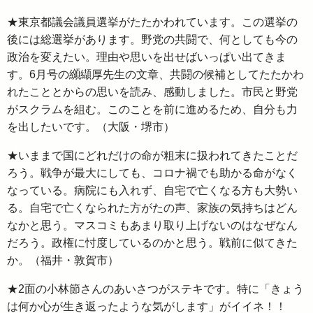
★東京都議会議員選挙がたたかわれています。この選挙の
後には総選挙があります。野党の共闘で、何としても今の
政治を変えたい。理由や思いを出せばいっぱい出てきま
す。6月号の纐纈厚先生の文章、共闘の候補としてたたかわ
れたこととからの思いを読み、感動しました。市民と野党
がスクラムを組む。このことを前に進めるため、自分も力
を出したいです。（大阪・堺市）
★いままで国にどれだけの命が粗末に扱われてきたことだ
ろう。戦争が最大にしても、コロナ禍でも助かる命がなく
なっている。病院にも入れず、自宅で亡くなる方も大勢い
る。自宅で亡くなられた方がたの声、家族の気持ちはどん
なかと思う。マスコミもあまり取り上げないのはなぜなん
だろう。政権に忖度しているのかと思う。戦前に似てきた
か。（福井・敦賀市）
★2面の小林節さんのあいさつがステキです。特に「きょう
は何か心が生き返ったような気がします」がイイネ！！