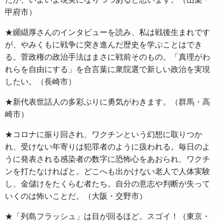
甲府市）
★纐纈厚さんのインタビューを読み、私は戦後生まれです
が、やみくもに戦争に突き進んだ歴史を学ぶことはでき
る。菅政権の政治手法はまさに戦前そのもの。「真理がわ
れらを自由にする」を合言葉に衆院選で新しい政治を実現
したい。（長崎市）
★新代表世話人の多彩ぶりに勇気がわきます。（群馬・高
崎市）
★コロナに振り回され、ワクチンという幻想に取りつか
れ、受けない年寄りは犯罪者のように扱われる。毎日のよ
うに発表される感染者の数字に恐怖心をあおられ、ワクチ
ンを打たなければと。どこへも出かけない老人で人体実験
し、金儲けをたくらむ者たち。自分の意志や判断が失って
いくのは怖いことだ。（大阪・交野市）
★「列島フラッシュ」は目が回るほど。スゴイ！（東京・