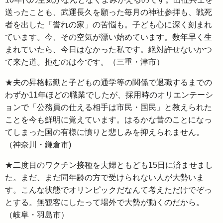
送ったことも、武運長久を願った毎月の神社参拝も、戦死
者を出した「誉れの家」の苦悩も。子ども心に深く刻まれ
ています。今、その空気が漂い始めています。数年早く生
まれていたら、今日はなかった私です。絶対許せないかつ
て来た道。拒むのは今です。（三重・津市）
★夫の昇格転勤と子どもの通学等の関係で退職するまでの
わずか11年ほどの職業でしたが、採用時のオリエンテーシ
ョンで「公務員の仕える相手は市民・国民」と教えられた
ことを今も鮮明に覚えています。はるかな昔のことになっ
てしまった国の有様に憤りと悲しみを抑えられません。
（神奈川・鎌倉市)
★二度目のワクチン接種を夫婦ともども15日に済ませまし
た。まだ、まだ同年齢の方で受けられない人が大勢いま
す。こんな状態でオリンピックだなんて考えただけでぞっ
とする。無観客にしたって場外で大勢が動くのだから。
（岐阜・羽島市）