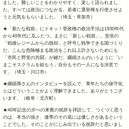
ました。難しいことをわかりやすく、楽しく語られまし
た。すべては政治につながる。若者に選挙権を行使させよ
うと元気をもらいました。（埼玉・草加市）
★「新たな戦前」にドキッ！菅政権の政治手法は1930年代
から40年代に瓜ふたつ。まさに「新しい戦前」。安倍の
「戦後レジームからの脱却」と呼号し戦争できる国づくり
だ。こんな危険極まる政治をこれ以上許さないためにも
「市民と野党の共闘」が鍵だ。纐纈さんのいうように「い
まこそスクラムを組もう」自分もその一人になる決意で
す。（埼玉・川口市）
★纐纈厚さんのインタビューを読んで、青年たちの保守化
とはどういうことかよく理解できました。ありがとうござ
います。（岐阜・北方町）
★40年記念の夕べの来賓の祝辞を拝読して、つくづく思う
のは、本当の強さ、連帯のその底には優しさがあるという
ことでした。そのことがにじみ出ている祝辞だと思いまし