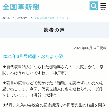
検索
全国革新懇 
>
>
ホーム
読者の声
2021年6月号感想・おたより②
読者の声
2021年06月24日掲載
2021年6月号感想・おたより②
★新代表世話人になられた纐纈厚さんの「共闘」から「挙
闘」へはうれしいですね。（神戸市）
★著書の広告などで見かけた「纐纈」を読めずにいたのを
思い出します。今回、代表世話人に名を連ねられて、拍手
をしています。（滋賀・大津市）
★6月、九条の会総会の記念講演で本田宏先生のお話を聞き