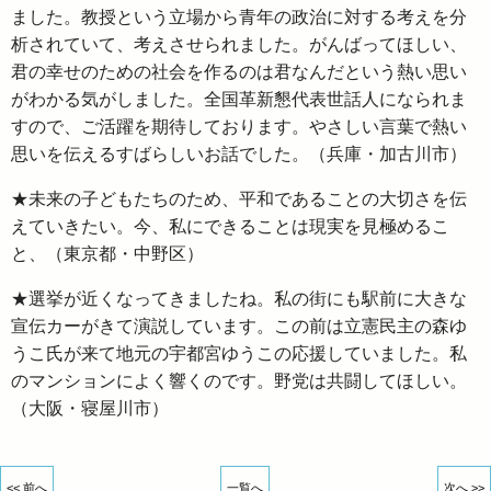
ました。教授という立場から青年の政治に対する考えを分
析されていて、考えさせられました。がんばってほしい、
君の幸せのための社会を作るのは君なんだという熱い思い
がわかる気がしました。全国革新懇代表世話人になられま
すので、ご活躍を期待しております。やさしい言葉で熱い
思いを伝えるすばらしいお話でした。（兵庫・加古川市）
★未来の子どもたちのため、平和であることの大切さを伝
えていきたい。今、私にできることは現実を見極めるこ
と、（東京都・中野区）
★選挙が近くなってきましたね。私の街にも駅前に大きな
宣伝カーがきて演説しています。この前は立憲民主の森ゆ
うこ氏が来て地元の宇都宮ゆうこの応援していました。私
のマンションによく響くのです。野党は共闘してほしい。
（大阪・寝屋川市）
<< 前へ
一覧へ
次へ >>