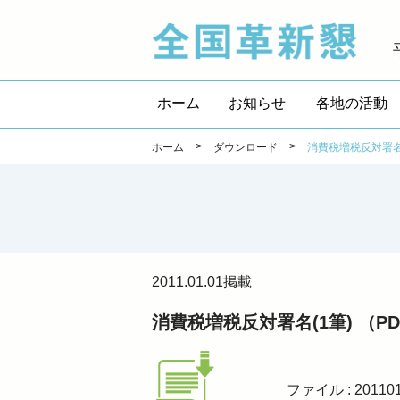
全国
ホーム
お知らせ
各地の活動
>
>
ホーム
ダウンロード
消費税増税反対署名(
2011.01.01
掲載
消費税増税反対署名(1筆) （P
ファイル : 201101sy