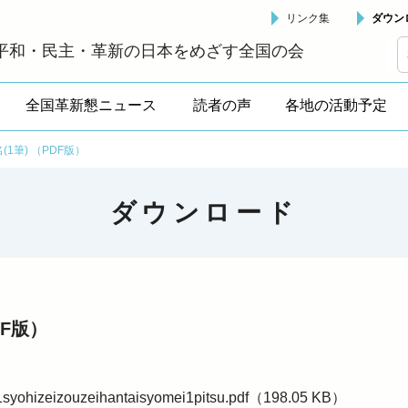
リンク集
ダウン
革新懇 - 「国民が主人公」の日本をめざして -
平和・民主・革新の日本をめざす全国の会
全国革新懇ニュース
読者の声
各地の活動予定
1筆) （PDF版）
ダウンロード
DF版）
ohizeizouzeihantaisyomei1pitsu.pdf（198.05 KB）