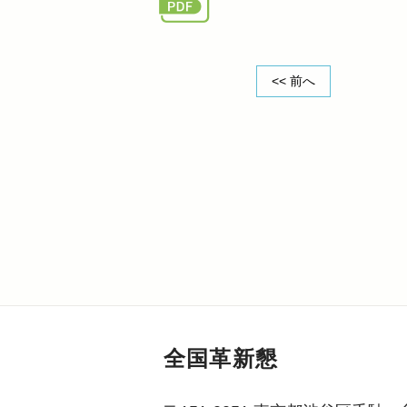
<< 前へ
全国革新懇