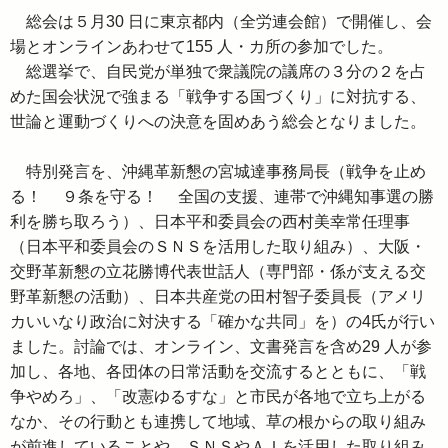
総会は５月30 日に東京都内（全労連会館）で開催し、会
場とオンラインあわせて155 人・カ所の参加でした。
総選挙で、自民党が単独で衆議院の議席の３分の２を占
めた国会状況で強まる「戦争する国づくり」に対抗する、
世論と運動づくりへの決意を固めあう総会となりました。
特別発言を、沖縄革新懇の宮城達事務局長（戦争を止め
る！ ９条を守る！ 全国の支援、連帯で沖縄知事選の勝
利を勝ち取ろう）、日本平和委員会の西村美幸常任理事
（日本平和委員会のＳＮＳを活用した取り組み）、大阪・
交野革新懇の立花勝博代表世話人（専門部・係が支える交
野革新懇の活動）、日本共産党の田村智子委員長（アメリ
カいいなり政治に対決する「確かな共同」を）の4氏が行い
ました。討論では、オンライン、文書発言を含め29 人が参
加し、各地、各団体の日常活動を交流するとともに、「戦
争やめろ」、「改憲ゆるすな」と市民が各地で立ち上がる
なか、その行動とも連携して地域、草の根からの取り組み
が前進していることや、ＳＮＳやＡＩを活用した取り組み