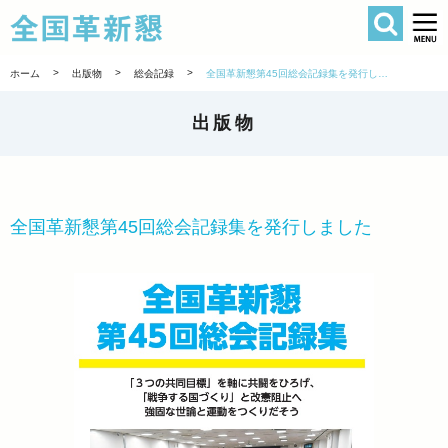
検索
全国革新懇 
>
>
>
ホーム
出版物
総会記録
全国革新懇第45回総会記録集を発行しました
出版物
全国革新懇第45回総会記録集を発行しました