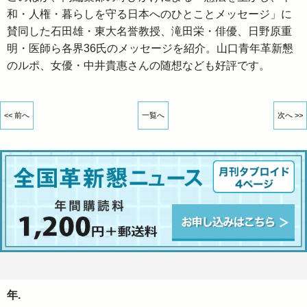
和・人権・暮らしを守る日本へのひとことメッセージ」に
賛同した石田雄・東大名誉教授、滝田栄・俳優、日野原重
明・医師ら各界36氏のメッセージを紹介。山口青年革新懇
のルポ、女優・中井貴惠さんの随想なども好評です。
<< 前へ
一覧へ
次へ >>
年.