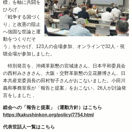
標」を軸に共闘を
ひろげ、
「戦争する国づく
り」と改憲の阻止
へ強固な世論と運
動をつくりだそ
う」をかかげ、123人の会場参加、オンラインで32人・視
聴会場が参加しました。
特別発言を、沖縄革新懇の宮城達さん、日本平和委員会
の西村みさきさん、大阪・交野革新懇の立花勝博さん、日
本共産党委員長の田村智子さんがおこないました。小田川
義和事務室長が「報告と提案」をおこない、26人が討論発
言をしました．
総会への「報告と提案」（運動方針）はこちら
https://kakushinkon.org/policy/7754.html
代表世話人一覧はこちら